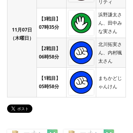
リティ
浜野謙太さ
【3戦目】
ん、田中み
07時35分
11月07日
な実さん
（木曜日）
北川拓実さ
【2戦目】
ん、内村颯
06時58分
太さん
【1戦目】
まちかどじ
05時58分
ゃんけん