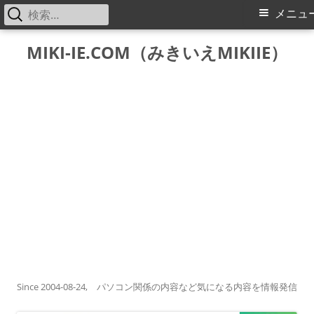
検
メ
メニュ
索:
イ
コ
MIKI-IE.COM（みきいえMIKIIE）
ン
ン
テ
メ
ン
ツ
ニ
へ
ス
ュ
キ
ー
ッ
プ
Since 2004-08-24, パソコン関係の内容など気になる内容を情報発信