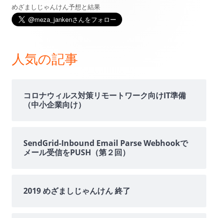
めざましじゃんけん予想と結果
メ
イ
ン
人気の記事
サ
イ
コロナウィルス対策リモートワーク向けIT準備
（中小企業向け）
ド
バ
SendGrid-Inbound Email Parse Webhookで
メール受信をPUSH（第２回）
ー
2019 めざましじゃんけん 終了