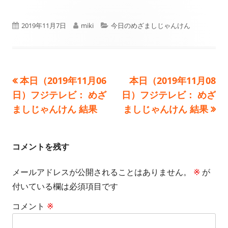
公
作
カ
2019年11月7日
miki
今日のめざましじゃんけん
開
成
テ
日
者
ゴ
前
次
本日（2019年11月06
本日（2019年11月08
投
リ
の
の
日）フジテレビ： めざ
日）フジテレビ： めざ
ー
稿
記
記
ましじゃんけん 結果
ましじゃんけん 結果
事:
事:
ナ
ビ
コメントを残す
ゲ
メールアドレスが公開されることはありません。
※
が
付いている欄は必須項目です
ー
コメント
※
シ