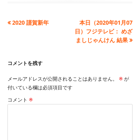
日
者
ゴ
前
次
2020 謹賀新年
本日（2020年01月07
投
リ
の
の
日）フジテレビ： めざ
ー
稿
記
記
ましじゃんけん 結果
事:
事:
ナ
ビ
コメントを残す
ゲ
メールアドレスが公開されることはありません。
※
が
付いている欄は必須項目です
ー
コメント
※
シ
ョ
ン