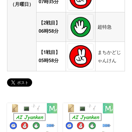
07時35分
（月曜日）
【2戦目】
超特急
06時58分
【1戦目】
まちかどじ
05時58分
ゃんけん