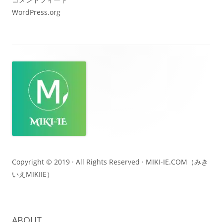
WordPress.org
フ
ッ
タ
ー・
コ
ン
テ
Copyright © 2019 · All Rights Reserved ·
MIKI-IE.COM（みき
いえMIKIIE）
ン
ツ
ABOUT