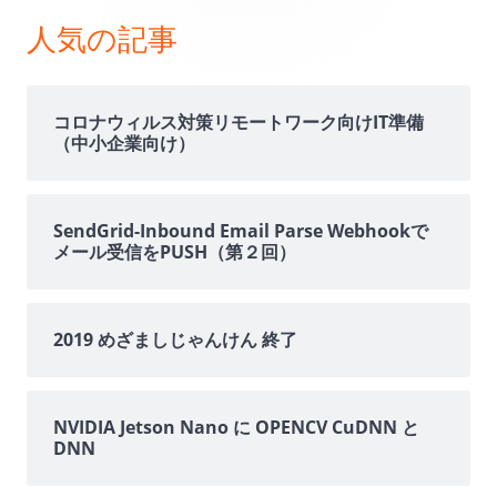
ン
人気の記事
サ
イ
コロナウィルス対策リモートワーク向けIT準備
（中小企業向け）
ド
バ
SendGrid-Inbound Email Parse Webhookで
メール受信をPUSH（第２回）
ー
2019 めざましじゃんけん 終了
NVIDIA Jetson Nano に OPENCV CuDNN と
DNN