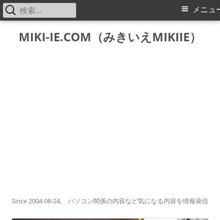
検
メ
メニュ
索:
イ
コ
MIKI-IE.COM（みきいえMIKIIE）
ン
ン
テ
メ
ン
ツ
ニ
へ
ス
ュ
キ
ー
ッ
プ
Since 2004-08-24, パソコン関係の内容など気になる内容を情報発信