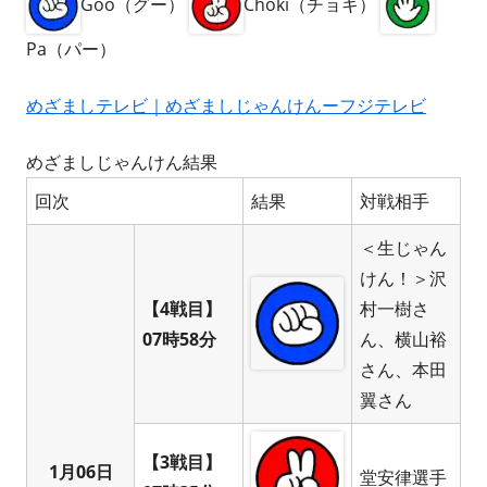
Goo（グー）
Choki（チョキ）
Pa（パー）
めざましテレビ｜めざましじゃんけんーフジテレビ
めざましじゃんけん結果
回次
結果
対戦相手
＜生じゃん
けん！＞沢
【4戦目】
村一樹さ
07時58分
ん、横山裕
さん、本田
翼さん
【3戦目】
1月06日
堂安律選手