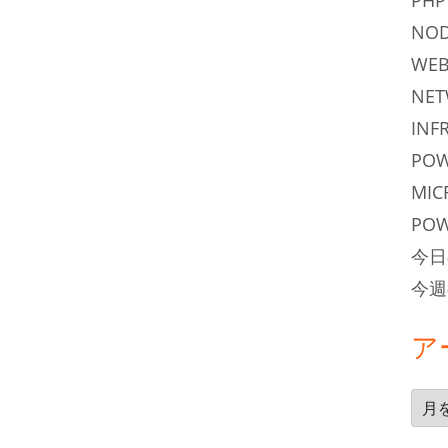
PHP
NOD
WEB
NE
INF
POW
MIC
POW
今日
今週
ア
ア
ー