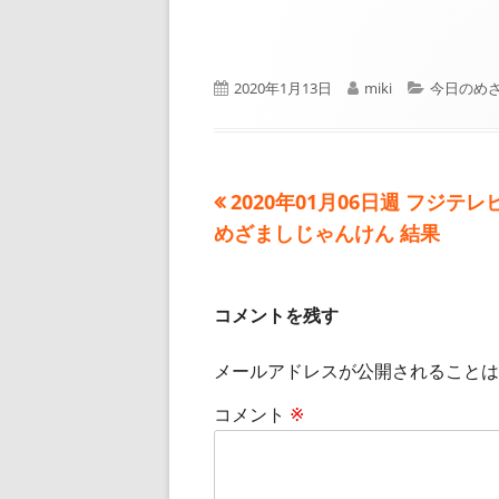
公
作
カ
2020年1月13日
miki
今日のめ
開
成
テ
日
者
ゴ
リ
ー
前
2020年01月06日週 フジテレ
投
の
めざましじゃんけん 結果
稿
記
事:
ナ
コメントを残す
ビ
メールアドレスが公開されることは
ゲ
コメント
※
ー
シ