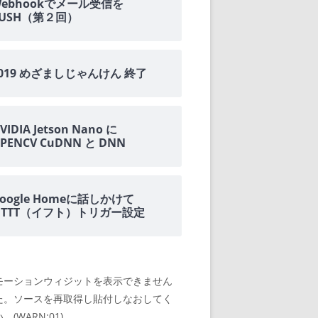
Webhookでメール受信を
PUSH（第２回）
OME
E-HOME-
2019 めざましじゃんけん 終了
知とGOOGLE
VIDIA Jetson Nano に
ウンス
PENCV CuDNN と DNN
ンポイント雨予
oogle Homeに話しかけて
積する室温・湿
IFTTT（イフト）トリガー設定
モーションウィジットを表示できません
た。ソースを再取得し貼付しなおしてく
。(WARN:01)