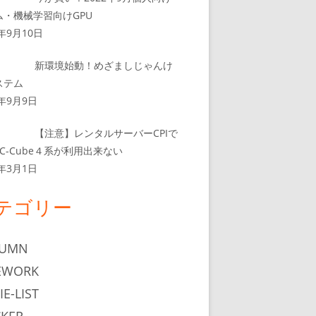
ム・機械学習向けGPU
2年9月10日
新環境始動！めざましじゃんけ
ステム
2年9月9日
【注意】レンタルサーバーCPIで
C-Cube４系が利用出来ない
2年3月1日
テゴリー
LUMN
EWORK
IE-LIST