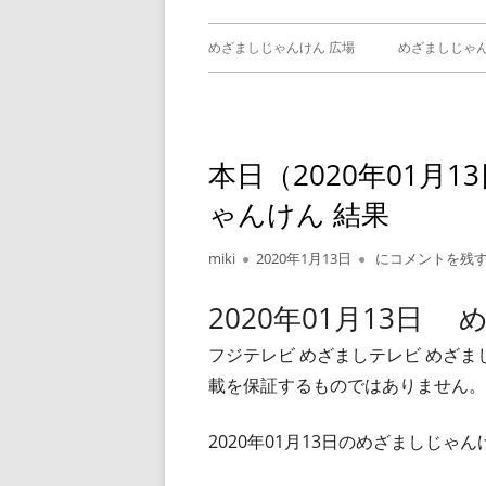
メ
めざましじゃんけん 広場
めざましじゃん
イ
めざましじゃん
じゃんけん ）
ン
本日（2020年01月
メ
ゃんけん 結果
ニ
作
公
本日（2020年0
miki
2020年1月13日
にコメントを残
ュ
成
開
者
日
2020年01月13日
ー
フジテレビ めざましテレビ めざ
載を保証するものではありません。
2020年01月13日のめざましじ