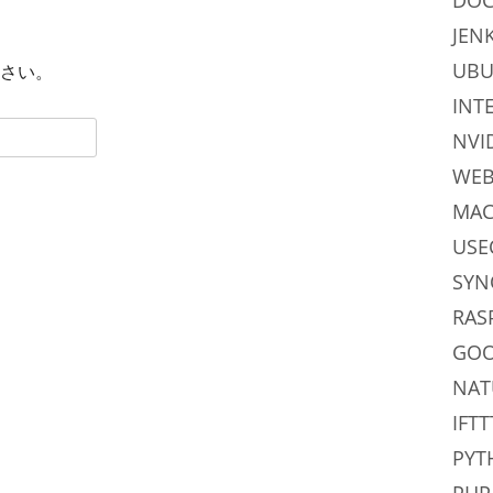
DOC
JEN
UB
さい。
INT
NVI
WE
MAC
USE
SYN
RAS
GO
NAT
IFTT
PYT