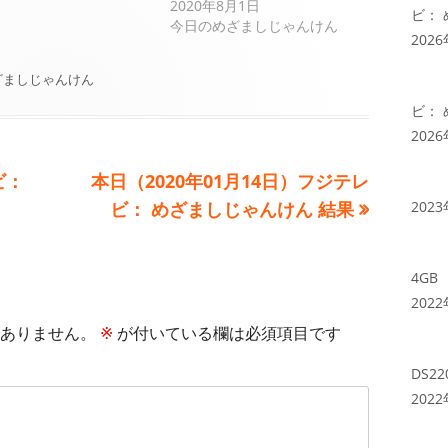
2020年8月1日
ビ：
今日のめざましじゃんけん
202
ざましじゃんけん
ビ：
202
次
ビ：
本日（2020年01月14日）フジテレ
の
ビ： めざましじゃんけん 結果
202
記
事:
4GB
202
ありません。
※
が付いている欄は必須項目です
DS2
202