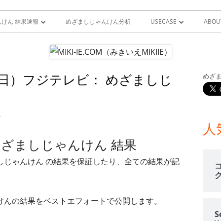
けん 結果速報
めざましじゃんけん分析
USECASE
ABOU
けん 予想 （ 人工知能・AI
めざましじゃんけん時系列
PRO
ユースケース一覧 V1
MIS
13日）フジテレビ： めざましじ
めざ
メ
雨が降り出す前に通知①GOO
スピーカーとライン通知
イ
1月13日）フジテレビ： めざましじゃんけん 結果
GOOGLE HOME音声コ
す
ン
人
ンをシャットダウンする
 めざましじゃんけん 結果
サ
GOOGLE HOME音声コ
ましじゃんけん の結果を保証したり、全ての結果が記
ンを起動する
イ
室温上昇（30℃）でLINE
ド
ゃんけんの結果をベストエフォートで公開します。
室温上昇でパソコンシャッ
バ
S
LINE通知