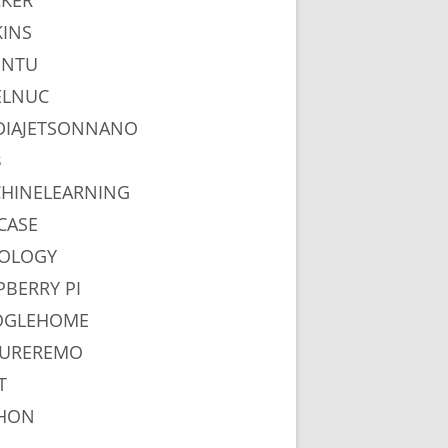
KER
KINS
UNTU
ELNUC
DIAJETSONNANO
B
HINELEARNING
CASE
OLOGY
PBERRY PI
OGLEHOME
UREREMO
T
HON