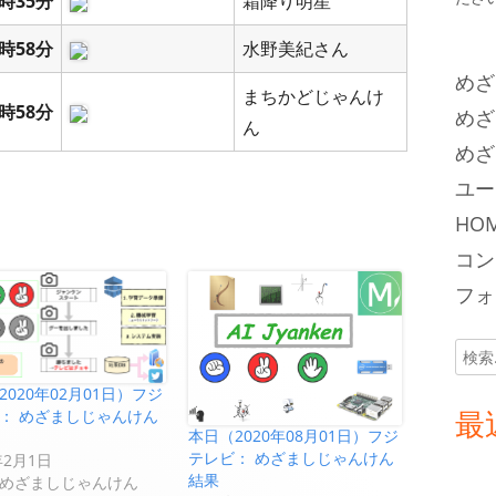
時35分
霜降り明星
時58分
水野美紀さん
めざ
まちかどじゃんけ
時58分
めざ
ん
めざ
ユー
HOM
コン
フォロ
検
索:
2020年02月01日）フジ
最
： めざましじゃんけん
本日（2020年08月01日）フジ
テレビ： めざましじゃんけん
年2月1日
結果
めざましじゃんけん