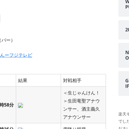
ー
電車遅延情報をGOOGLE H
NOTIFIERでアナウンス
他の部屋に連絡-BY-GOOGL
NOTIFIER
（パー）
YAHOO防災速報をライン通
N
HOME NOTIFIERでアナ
んーフジテレビ
O
雨が降り出す前に通知②ピ
報
結果
対戦相手
G
NATUREREMOAPIで蓄
度・照度履歴DB
＜生じゃんけん！
＞生田竜聖アナウ
時58分
ンサー、酒主義久
楽天
アナウンサー
でし
ださい