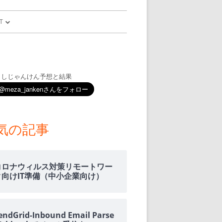
T
予測
FILE
SION
ましじゃんけん予想と結果
GLE HOME
マンドで、パソコ
気の記事
マンドで、パソコ
コロナウィルス対策リモートワー
ク向けIT準備（中小企業向け）
通知
トダウンと
endGrid-Inbound Email Parse