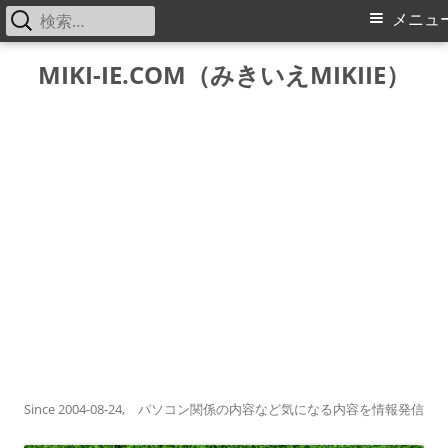
検
メ
メニュ
索:
イ
コ
MIKI-IE.COM（みきいえMIKIIE）
ン
ン
テ
メ
ン
ツ
ニ
へ
ス
ュ
キ
ー
ッ
プ
Since 2004-08-24, パソコン関係の内容など気になる内容を情報発信