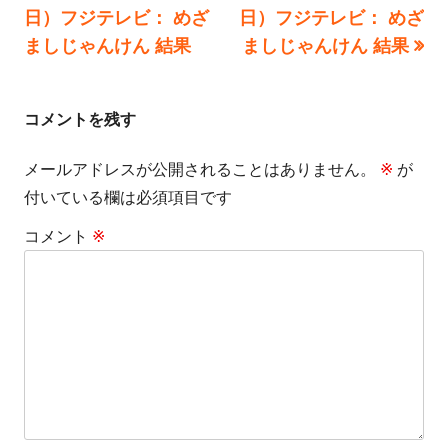
の
の
日）フジテレビ： めざ
日）フジテレビ： めざ
ー
稿
記
記
ましじゃんけん 結果
ましじゃんけん 結果
事:
事:
ナ
ビ
コメントを残す
ゲ
メールアドレスが公開されることはありません。
※
が
付いている欄は必須項目です
ー
コメント
※
シ
ョ
ン