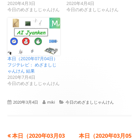
2020年4月3日
2020年4月4日
今日のめざましじゃんけん
今日のめざましじゃんけん
本日（2020年07月04日）
フジテレビ： めざましじ
ゃんけん 結果
2020年7月4日
今日のめざましじゃんけん
公
作
カ
2020年3月4日
miki
今日のめざましじゃんけん
開
成
テ
日
者
ゴ
前
次
本日（2020年03月03
本日（2020年03月05
投
リ