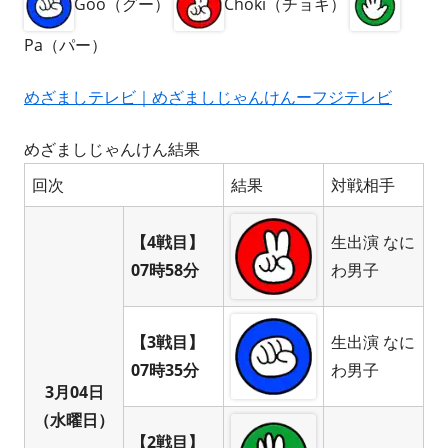
Goo（グー）
Choki（チョキ）
Pa（パー）
めざましテレビ｜めざましじゃんけんーフジテレビ
めざましじゃんけん結果
回次
結果
対戦相手
【4戦目】
生出演 なに
07時58分
わ男子
【3戦目】
生出演 なに
07時35分
わ男子
3月04日
（水曜日）
【2戦目】