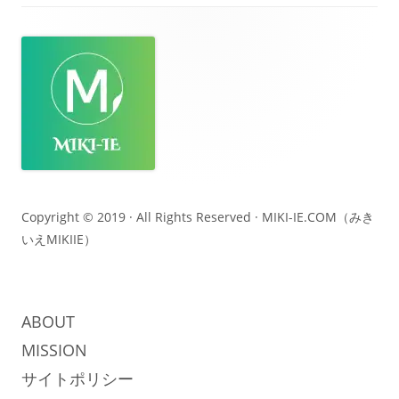
フ
ッ
タ
ー・
コ
ン
テ
Copyright © 2019 · All Rights Reserved ·
MIKI-IE.COM（みき
いえMIKIIE）
ン
ツ
ABOUT
MISSION
サイトポリシー