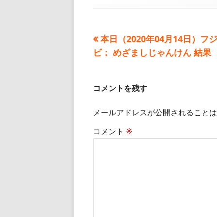
日
者
ゴ
リ
ー
前
本日（2020年04月14日）フ
投
の
ビ： めざましじゃんけん 結果
稿
記
事:
ナ
コメントを残す
ビ
メールアドレスが公開されることは
ゲ
コメント
※
ー
シ
ョ
ン