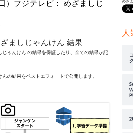
15日）フジテレビ： めざましじ
めざ
メ
イ
4月15日）フジテレビ： めざましじゃんけん 結果
す
ン
人
 めざましじゃんけん 結果
サ
ましじゃんけん の結果を保証したり、全ての結果が記
イ
ド
ゃんけんの結果をベストエフォートで公開します。
バ
S
ー