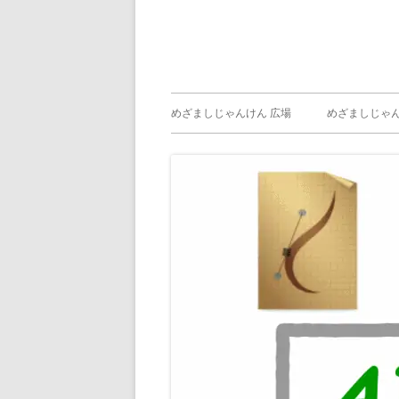
メ
めざましじゃんけん 広場
めざましじゃん
イ
めざましじゃん
じゃんけん ）
ン
メ
ニ
ュ
ー