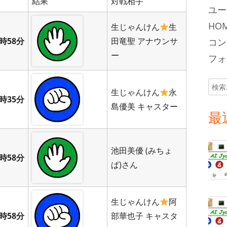
結果
対戦相手
ユー
HOM
生じゃんけん
生
時58分
田竜聖 アナウンサ
コン
ー
フォロ
検
生じゃんけん
永
索:
時35分
島優美 キャスター
最
池田美優 (みちょ
時58分
ぱ)さん
生じゃんけん
阿
時58分
部華也子 キャスタ