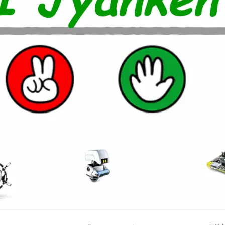
室温上昇（30℃）でLINE
室温上昇でパソコンシャッ
LINE通知
電車遅延情報をGOOGLE H
NOTIFIERでアナウンス
他の部屋に連絡-BY-GOOGL
NOTIFIER
YAHOO防災速報をライン通
HOME NOTIFIERでアナ
雨が降り出す前に通知②ピ
報
NATUREREMOAPIで蓄
度・照度履歴DB