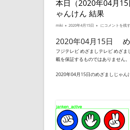
本日（2020年04月
ゃんけん 結果
作
公
本日（2020年0
miki
2020年4月15日
にコメントを残
成
開
者
日
2020年04月15日
フジテレビ めざましテレビ めざ
載を保証するものではありません。
2020年04月15日のめざましじ