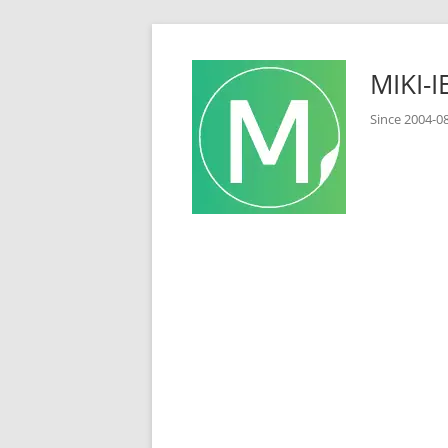
コ
ン
MIKI
テ
ン
Since 2
ツ
へ
ス
キ
ッ
プ