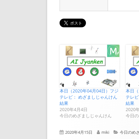
本日（2020年04月04日）フジ
本日（
テレビ： めざましじゃんけん
テレビ
結果
結果
2020年4月4日
2020
今日のめざましじゃんけん
今日の
公
作
カ
2020年4月15日
miki
今日のめ
開
成
テ