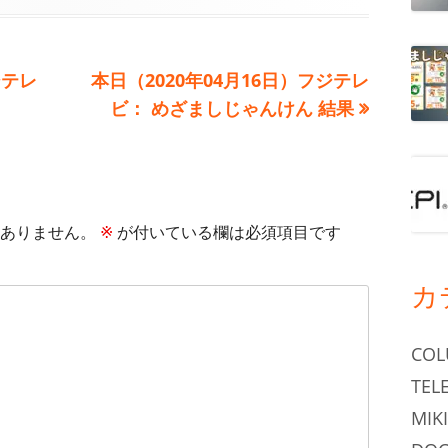
次
ジテレ
本日（2020年04月16日）フジテレ
の
ビ： めざましじゃんけん 結果
記
事:
ありません。
※
が付いている欄は必須項目です
カ
CO
TEL
MIKI