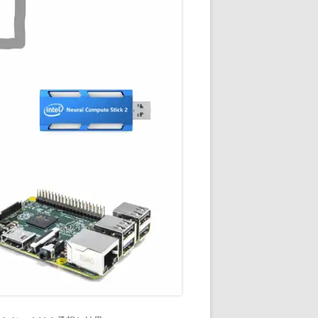
通知
トダウンと
OME
E-HOME-
知とGOOGLE
ウンス
ンポイント雨予
積する室温・湿