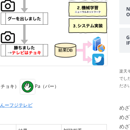
N
O
G
楽天
でし
ださい
i（チョキ）
Pa（パー）
んーフジテレビ
めざ
めざ
めざ