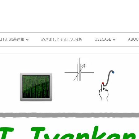
けん 結果速報
めざましじゃんけん分析
USECASE
ABOU
けん 予想 （ 人工知能・AI
めざましじゃんけん時系列
PRO
ユースケース一覧 V1
MIS
雨が降り出す前に通知①GOO
スピーカーとライン通知
GOOGLE HOME音声コ
ンをシャットダウンする
GOOGLE HOME音声コ
ンを起動する