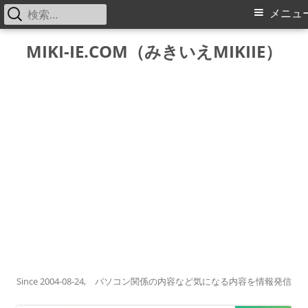
検
メ
メニュ
索:
イ
コ
MIKI-IE.COM（みきいえMIKIIE）
ン
ン
テ
メ
ン
ツ
ニ
へ
ス
ュ
キ
ー
ッ
プ
Since 2004-08-24, パソコン関係の内容など気になる内容を情報発信