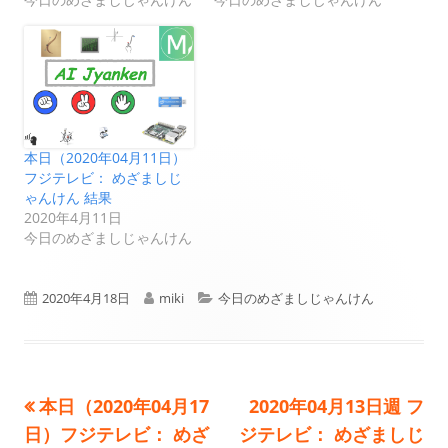
本日（2020年04月11日）
フジテレビ： めざましじ
ゃんけん 結果
2020年4月11日
今日のめざましじゃんけん
公
作
カ
2020年4月18日
miki
今日のめざましじゃんけん
開
成
テ
日
者
ゴ
前
次
本日（2020年04月17
2020年04月13日週 フ
投
リ
の
の
日）フジテレビ： めざ
ジテレビ： めざましじ
ー