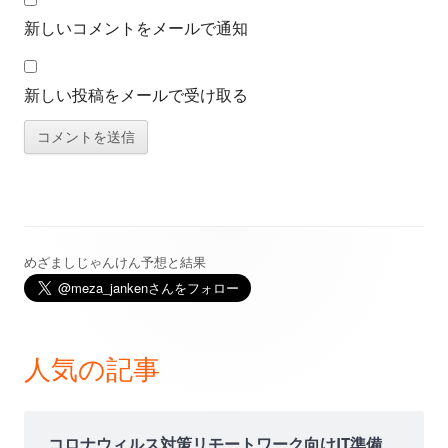
新しいコメントをメールで通知
新しい投稿をメールで受け取る
めざましじゃんけん予想と結果
メ
イ
ン
人気の記事
サ
イ
コロナウィルス対策リモートワーク向けIT準備