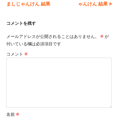
稿
記
記
ましじゃんけん 結果
ゃんけん 結果
事:
事:
ナ
ビ
コメントを残す
ゲ
メールアドレスが公開されることはありません。
※
が
付いている欄は必須項目です
ー
コメント
※
シ
ョ
ン
名前
※