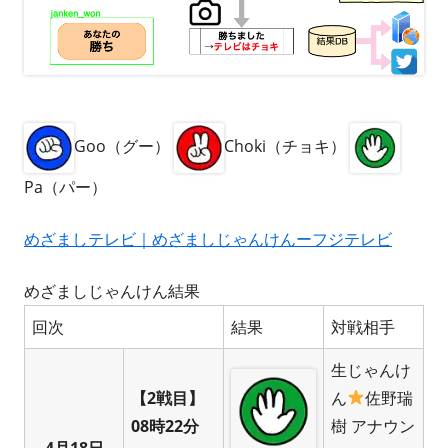
Goo（グー）
Choki（チョキ）
Pa（パー）
めざましテレビ｜めざましじゃんけんーフジテレビ
めざましじゃんけん結果
回次
結果
対戦相手
生じゃんけ
【2戦目】
ん
佐野瑞
08時22分
樹 アナウン
4月18日