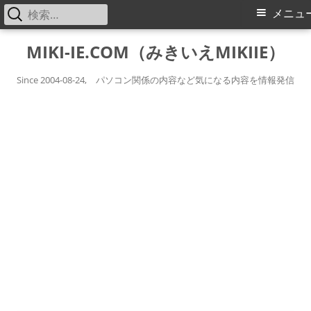
検
メ
メニュ
索:
イ
コ
MIKI-IE.COM（みきいえMIKIIE）
ン
ン
テ
Since 2004-08-24, パソコン関係の内容など気になる内容を情報発信
メ
ン
ツ
ニ
へ
ス
ュ
キ
ー
ッ
プ