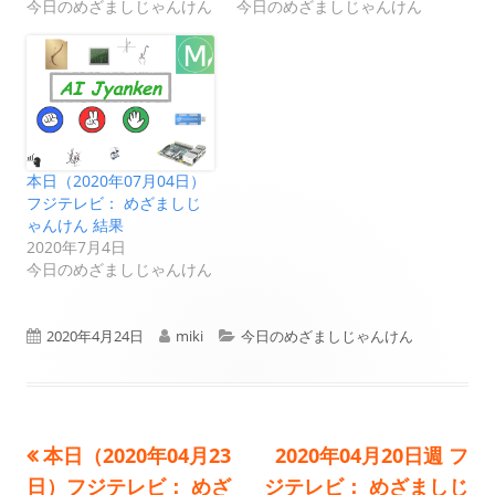
今日のめざましじゃんけん
今日のめざましじゃんけん
本日（2020年07月04日）
フジテレビ： めざましじ
ゃんけん 結果
2020年7月4日
今日のめざましじゃんけん
公
作
カ
2020年4月24日
miki
今日のめざましじゃんけん
開
成
テ
日
者
ゴ
前
次
本日（2020年04月23
2020年04月20日週 フ
投
リ
の
の
日）フジテレビ： めざ
ジテレビ： めざましじ
ー