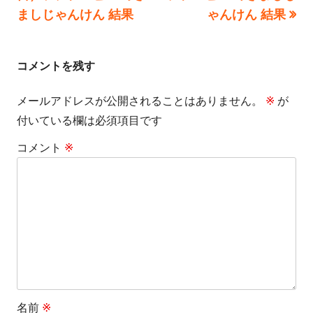
稿
記
記
ましじゃんけん 結果
ゃんけん 結果
事:
事:
ナ
ビ
コメントを残す
ゲ
メールアドレスが公開されることはありません。
※
が
付いている欄は必須項目です
ー
コメント
※
シ
ョ
ン
名前
※