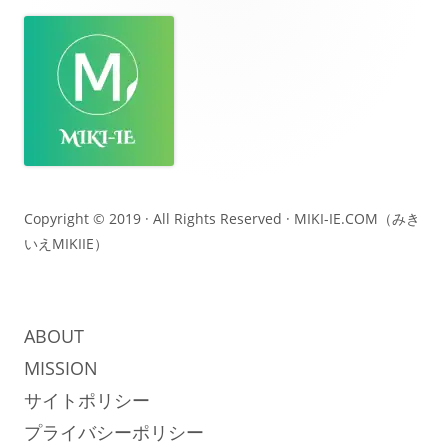
フ
ッ
タ
ー・
コ
ン
テ
Copyright © 2019 · All Rights Reserved ·
MIKI-IE.COM（みき
いえMIKIIE）
ン
ツ
ABOUT
MISSION
サイトポリシー
プライバシーポリシー