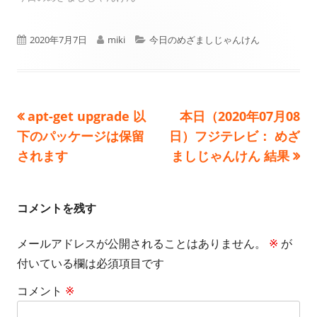
公
作
カ
2020年7月7日
miki
今日のめざましじゃんけん
開
成
テ
日
者
ゴ
前
次
apt-get upgrade 以
本日（2020年07月08
投
リ
の
の
下のパッケージは保留
日）フジテレビ： めざ
ー
稿
記
記
されます
ましじゃんけん 結果
事:
事:
ナ
ビ
コメントを残す
ゲ
メールアドレスが公開されることはありません。
※
が
付いている欄は必須項目です
ー
コメント
※
シ