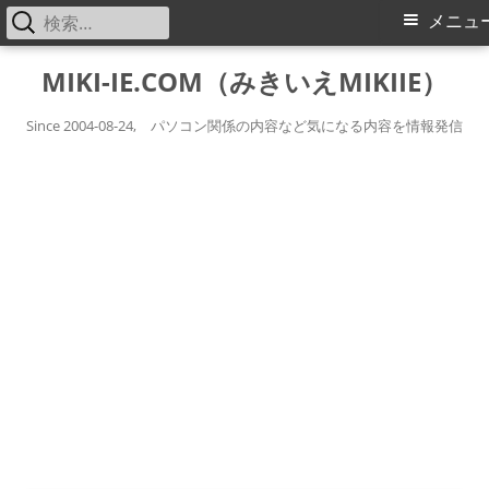
検
メ
メニュ
索:
イ
コ
MIKI-IE.COM（みきいえMIKIIE）
ン
ン
テ
Since 2004-08-24, パソコン関係の内容など気になる内容を情報発信
メ
ン
ツ
ニ
へ
ス
ュ
キ
ー
ッ
プ