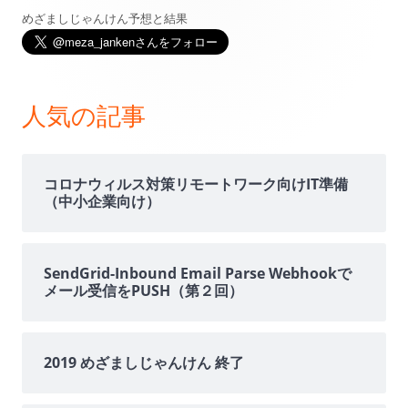
めざましじゃんけん予想と結果
メ
イ
ン
人気の記事
サ
イ
コロナウィルス対策リモートワーク向けIT準備
（中小企業向け）
ド
バ
SendGrid-Inbound Email Parse Webhookで
メール受信をPUSH（第２回）
ー
2019 めざましじゃんけん 終了