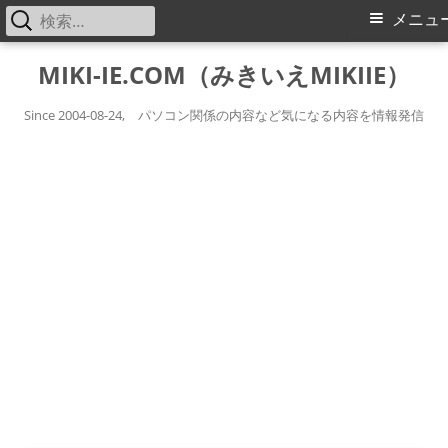
検
メ
メニュ
索:
イ
コ
MIKI-IE.COM（みきいえMIKIIE）
ン
ン
テ
Since 2004-08-24, パソコン関係の内容など気になる内容を情報発信
メ
ン
ツ
ニ
へ
ス
ュ
キ
ー
ッ
プ