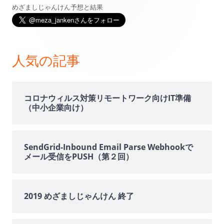
めざましじゃんけん予想と結果
メ
イ
ン
人気の記事
サ
イ
コロナウィルス対策リモートワーク向けIT準備
（中小企業向け）
ド
バ
SendGrid-Inbound Email Parse Webhookで
メール受信をPUSH（第２回）
ー
2019 めざましじゃんけん 終了