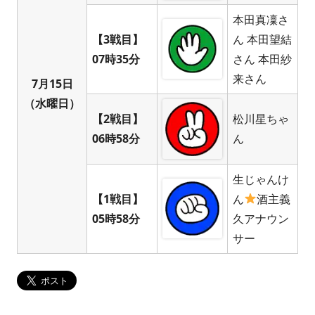
本田真凜さ
【3戦目】
ん 本田望結
07時35分
さん 本田紗
来さん
7月15日
（水曜日）
【2戦目】
松川星ちゃ
06時58分
ん
生じゃんけ
【1戦目】
ん
酒主義
05時58分
久アナウン
サー