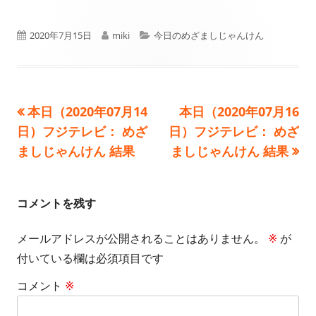
公
作
カ
2020年7月15日
miki
今日のめざましじゃんけん
開
成
テ
日
者
ゴ
前
次
本日（2020年07月14
本日（2020年07月16
投
リ
の
の
日）フジテレビ： めざ
日）フジテレビ： めざ
ー
稿
記
記
ましじゃんけん 結果
ましじゃんけん 結果
事:
事:
ナ
ビ
コメントを残す
ゲ
メールアドレスが公開されることはありません。
※
が
付いている欄は必須項目です
ー
コメント
※
シ