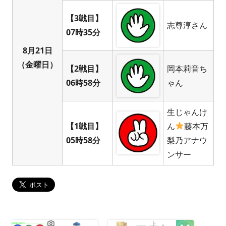
【3戦目】
志尊淳さん
07時35分
8月21日
（金曜日）
【2戦目】
岡本莉音ち
06時58分
ゃん
生じゃんけ
【1戦目】
ん
藤本万
05時58分
梨乃アナウ
ンサー