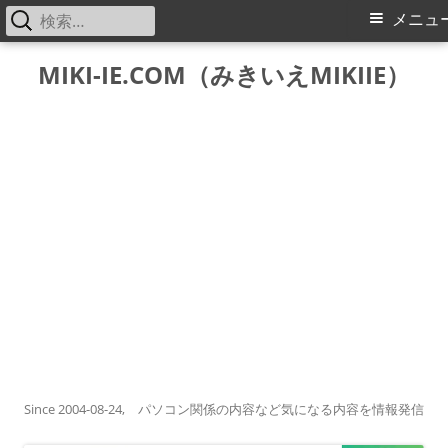
検
メ
メニュ
索:
イ
コ
MIKI-IE.COM（みきいえMIKIIE）
ン
ン
テ
メ
ン
ツ
ニ
へ
ス
ュ
キ
ー
ッ
プ
Since 2004-08-24, パソコン関係の内容など気になる内容を情報発信