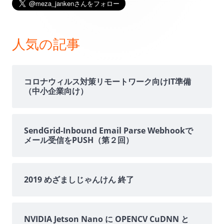
イ
ン
人気の記事
サ
イ
コロナウィルス対策リモートワーク向けIT準備
（中小企業向け）
ド
バ
SendGrid-Inbound Email Parse Webhookで
メール受信をPUSH（第２回）
ー
2019 めざましじゃんけん 終了
NVIDIA Jetson Nano に OPENCV CuDNN と