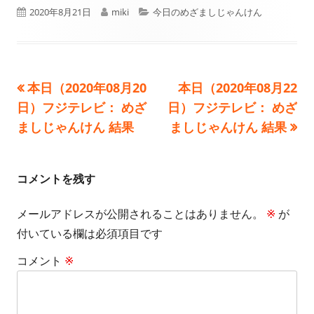
公
作
カ
2020年8月21日
miki
今日のめざましじゃんけん
開
成
テ
日
者
ゴ
前
次
本日（2020年08月20
本日（2020年08月22
投
リ
の
の
日）フジテレビ： めざ
日）フジテレビ： めざ
ー
稿
記
記
ましじゃんけん 結果
ましじゃんけん 結果
事:
事:
ナ
ビ
コメントを残す
ゲ
メールアドレスが公開されることはありません。
※
が
付いている欄は必須項目です
ー
コメント
※
シ
ョ