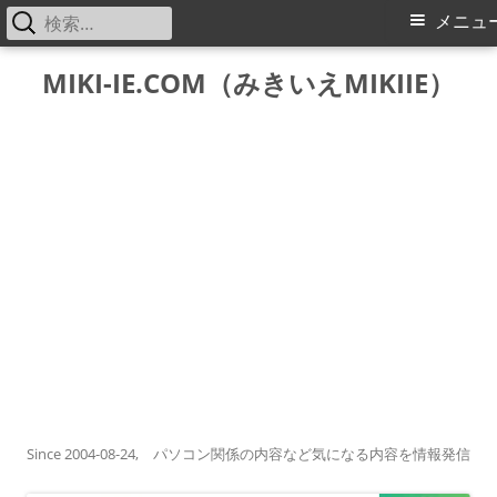
検
メ
メニュ
索:
イ
コ
MIKI-IE.COM（みきいえMIKIIE）
ン
ン
テ
メ
ン
ツ
ニ
へ
ス
ュ
キ
ー
ッ
プ
Since 2004-08-24, パソコン関係の内容など気になる内容を情報発信