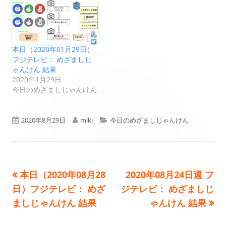
本日（2020年01月29日）
フジテレビ： めざましじ
ゃんけん 結果
2020年1月29日
今日のめざましじゃんけん
公
作
カ
2020年8月29日
miki
今日のめざましじゃんけん
開
成
テ
日
者
ゴ
前
次
本日（2020年08月28
2020年08月24日週 フ
投
リ
の
の
日）フジテレビ： めざ
ジテレビ： めざましじ
ー
稿
記
記
ましじゃんけん 結果
ゃんけん 結果
事:
事:
ナ