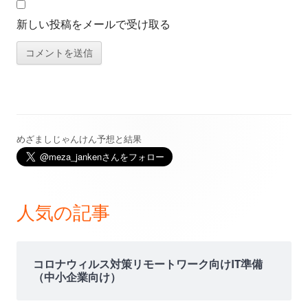
新しい投稿をメールで受け取る
めざましじゃんけん予想と結果
メ
イ
ン
人気の記事
サ
イ
コロナウィルス対策リモートワーク向けIT準備
（中小企業向け）
ド