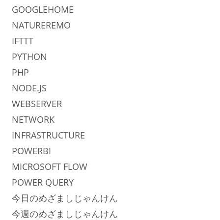
GOOGLEHOME
NATUREREMO
IFTTT
PYTHON
PHP
NODE.JS
WEBSERVER
NETWORK
INFRASTRUCTURE
POWERBI
MICROSOFT FLOW
POWER QUERY
今日のめざましじゃんけん
今週のめざましじゃんけん