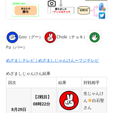
Goo（グー）
Choki（チョキ）
Pa（パー）
めざましテレビ｜めざましじゃんけんーフジテレビ
めざましじゃんけん結果
回次
結果
対戦相手
生じゃんけ
【2戦目】
ん
白石聖
08時22分
さん
8月29日