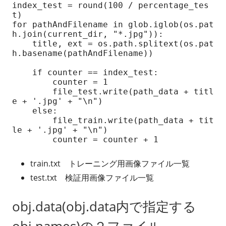
index_test = round(100 / percentage_tes
t)  

for pathAndFilename in glob.iglob(os.pat
h.join(current_dir, "*.jpg")):  

    title, ext = os.path.splitext(os.pat
h.basename(pathAndFilename))

    if counter == index_test:

        counter = 1

        file_test.write(path_data + titl
e + '.jpg' + "\n")

    else:

        file_train.write(path_data + tit
le + '.jpg' + "\n")

        counter = counter + 1
train.txt トレーニング用画像ファイル一覧
test.txt 検証用画像ファイル一覧
obj.data(obj.data内で指定する
obj.names)の２ファイル