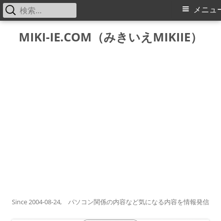
検
メ
メニュ
索:
イ
コ
MIKI-IE.COM（みきいえMIKIIE）
ン
ン
テ
メ
ン
ツ
ニ
へ
ス
ュ
キ
ー
ッ
プ
Since 2004-08-24, パソコン関係の内容など気になる内容を情報発信