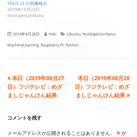
YOLO v3 の画像検出
2019年10月23日
NvidiaJetsonNano
公
作
カ
2019年8月28日
miki
Ubuntu
,
NvidiaJetsonNano
,
開
成
テ
MachineLearning
,
Raspberry Pi
,
Python
日
者
ゴ
リ
前
次
本日（2019年08月27
本日（2019年08月28
投
ー
の
の
日）フジテレビ：めざ
日）フジテレビ：めざ
稿
記
記
ましじゃんけん結果
ましじゃんけん結果
事:
事:
ナ
ビ
コメントを残す
ゲ
メールアドレスが公開されることはありません。
※
が