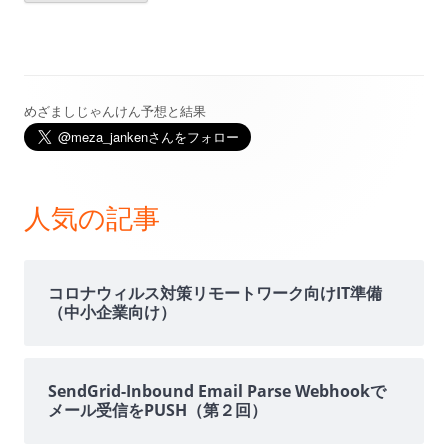
めざましじゃんけん予想と結果
メ
イ
ン
人気の記事
サ
イ
コロナウィルス対策リモートワーク向けIT準備
（中小企業向け）
ド
バ
SendGrid-Inbound Email Parse Webhookで
メール受信をPUSH（第２回）
ー