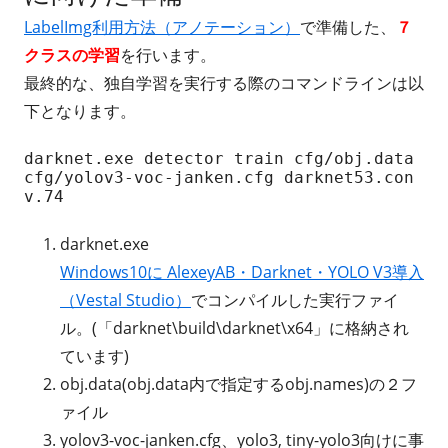
LabelImg利用方法（アノテーション）
で準備した、
７
クラスの学習
を行います。
最終的な、独自学習を実行する際のコマンドラインは以
下となります。
darknet.exe detector train cfg/obj.data 
cfg/yolov3-voc-janken.cfg darknet53.con
v.74
darknet.exe
Windows10に AlexeyAB・Darknet・YOLO V3導入
（Vestal Studio）
でコンパイルした実行ファイ
ル。(「darknet\build\darknet\x64」に格納され
ています)
obj.data(obj.data内で指定するobj.names)の２フ
ァイル
yolov3-voc-janken.cfg、yolo3, tiny-yolo3向けに事