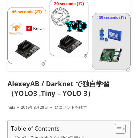
AlexeyAB / Darknet で独自学習
（YOLO3 ,Tiny – YOLO 3）
作
公
AlexeyAB / Darknet で独自学習（YOLO3 ,Tiny 
miki
2019年8月28日
にコメントを残す
成
開
Table of Contents
者
日
Yolo3、Tiny-Yolo3での独自学習方法