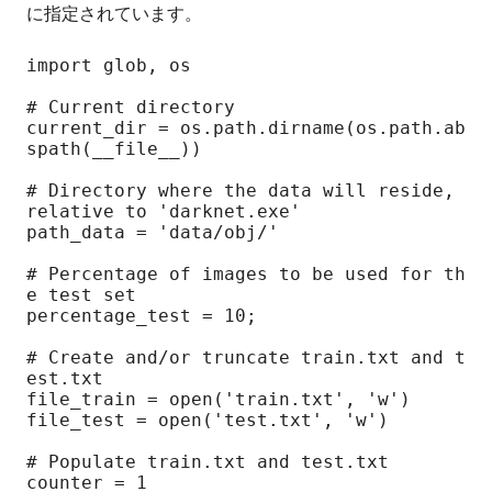
に指定されています。
import glob, os

# Current directory

current_dir = os.path.dirname(os.path.ab
spath(__file__))

# Directory where the data will reside, 
relative to 'darknet.exe'

path_data = 'data/obj/'

# Percentage of images to be used for th
e test set

percentage_test = 10;

# Create and/or truncate train.txt and t
est.txt

file_train = open('train.txt', 'w')  

file_test = open('test.txt', 'w')

# Populate train.txt and test.txt

counter = 1  
