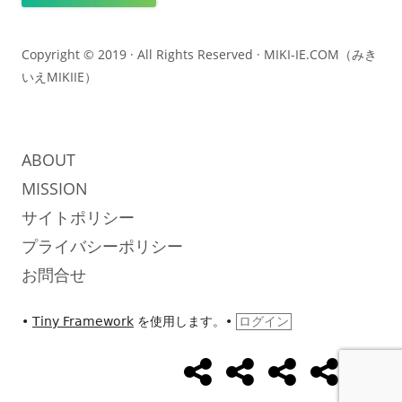
ン
テ
Copyright © 2019 · All Rights Reserved ·
MIKI-IE.COM（みき
いえMIKIIE）
ン
ツ
ABOUT
MISSION
サイトポリシー
プライバシーポリシー
お問合せ
•
Tiny Framework
を使用します。
•
ログイン
め
め
め
UseCase
Abo
ソ
ざ
ざ
ざ
ま
ま
ま
ー