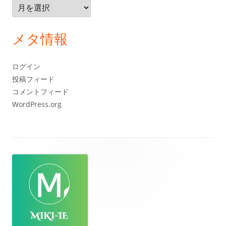
ア
ー
カ
メタ情報
イ
ブ
ログイン
投稿フィード
コメントフィード
WordPress.org
フ
ッ
タ
ー・
コ