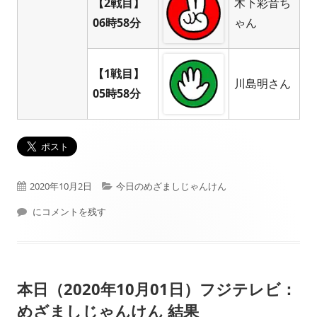
【2戦目】
木下彩音ち
06時58分
ゃん
【1戦目】
川島明さん
05時58分
公
カ
2020年10月2日
今日のめざましじゃんけん
開
本日（2020年10月02日）フジテレビ： めざましじゃんけん 結果
テ
にコメントを残す
日
ゴ
リ
本日（2020年10月01日）フジテレビ：
ー
めざましじゃんけん 結果