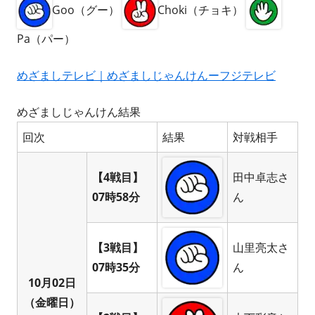
Goo（グー）
Choki（チョキ）
Pa（パー）
めざましテレビ｜めざましじゃんけんーフジテレビ
めざましじゃんけん結果
回次
結果
対戦相手
【4戦目】
田中卓志さ
07時58分
ん
【3戦目】
山里亮太さ
07時35分
ん
10月02日
（金曜日）