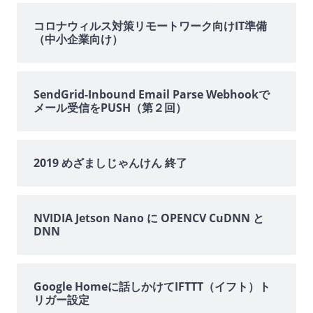
送
イ
コロナウィルス対策リモートワーク向けIT準備
（中小企業向け）
り
ド
バ
SendGrid-Inbound Email Parse Webhookで
メール受信をPUSH（第２回）
ー
2019 めざましじゃんけん 終了
NVIDIA Jetson Nano に OPENCV CuDNN と
DNN
Google Homeに話しかけてIFTTT（イフト）ト
リガー設定