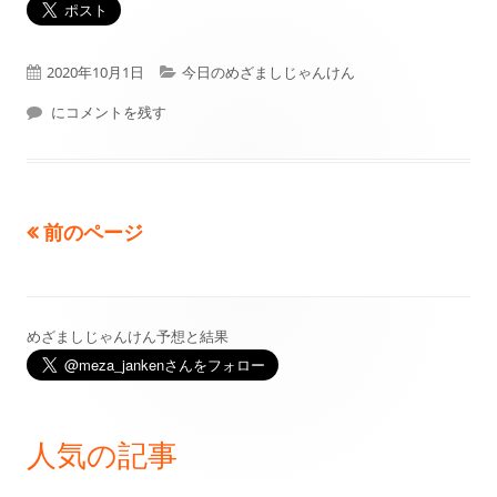
公
カ
2020年10月1日
今日のめざましじゃんけん
開
本日（2020年10月01日）フジテレビ： めざましじゃんけん 結果
テ
にコメントを残す
日
ゴ
リ
前のページ
投
ー
稿
の
めざましじゃんけん予想と結果
メ
ペ
イ
ー
ン
人気の記事
ジ
サ