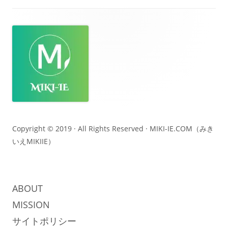
フ
ッ
タ
ー・
コ
ン
テ
Copyright © 2019 · All Rights Reserved ·
MIKI-IE.COM（みき
いえMIKIIE）
ン
ツ
ABOUT
MISSION
サイトポリシー