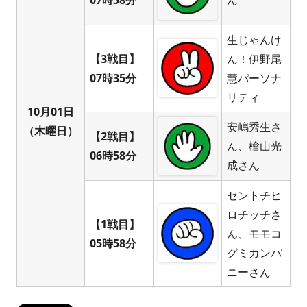
生じゃんけ
【3戦目】
ん！伊野尾
07時35分
慧パーソナ
リティ
10月01日
安嶋秀生さ
（木曜日）
【2戦目】
ん、檜山光
06時58分
成さん
セントチヒ
ロチッチさ
【1戦目】
ん、モモコ
05時58分
グミカンパ
ニーさん