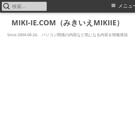
検
メ
メニュ
索:
イ
コ
MIKI-IE.COM（みきいえMIKIIE）
ン
ン
テ
Since 2004-08-24, パソコン関係の内容など気になる内容を情報発信
メ
ン
ツ
ニ
へ
ス
ュ
キ
ー
ッ
プ