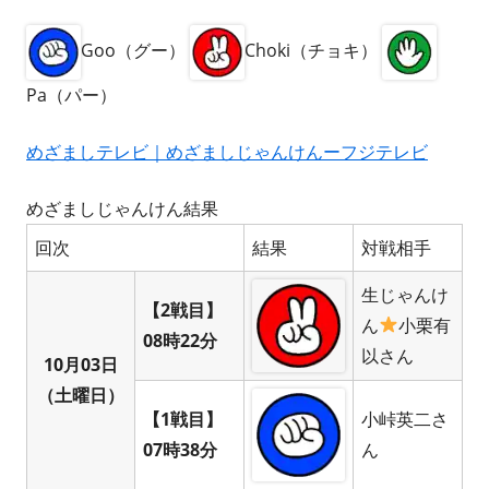
Goo（グー）
Choki（チョキ）
Pa（パー）
めざましテレビ｜めざましじゃんけんーフジテレビ
めざましじゃんけん結果
回次
結果
対戦相手
生じゃんけ
【2戦目】
ん
小栗有
08時22分
以さん
10月03日
（土曜日）
【1戦目】
小峠英二さ
07時38分
ん