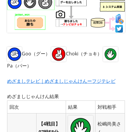
Goo（グー）
Choki（チョキ）
Pa（パー）
めざましテレビ｜めざましじゃんけんーフジテレビ
めざましじゃんけん結果
回次
結果
対戦相手
【4戦目】
松嶋尚美さ
07時58分
ん