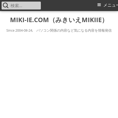
検
メ
メニュ
索:
イ
コ
MIKI-IE.COM（みきいえMIKIIE）
ン
ン
テ
Since 2004-08-24, パソコン関係の内容など気になる内容を情報発信
メ
ン
ツ
ニ
へ
ス
ュ
キ
ー
ッ
プ