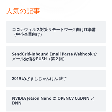
ン
人気の記事
サ
イ
コロナウィルス対策リモートワーク向けIT準備
（中小企業向け）
ド
バ
SendGrid-Inbound Email Parse Webhookで
メール受信をPUSH（第２回）
ー
2019 めざましじゃんけん 終了
NVIDIA Jetson Nano に OPENCV CuDNN と
DNN