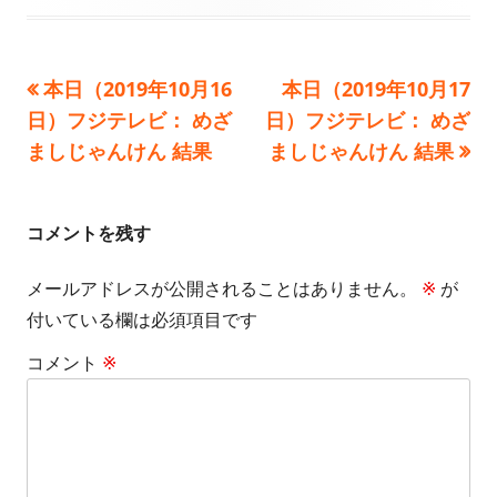
開
成
テ
日
者
ゴ
前
次
本日（2019年10月16
本日（2019年10月17
投
リ
の
の
日）フジテレビ： めざ
日）フジテレビ： めざ
ー
稿
記
記
ましじゃんけん 結果
ましじゃんけん 結果
事:
事:
ナ
ビ
コメントを残す
ゲ
メールアドレスが公開されることはありません。
※
が
付いている欄は必須項目です
ー
コメント
※
シ
ョ
ン