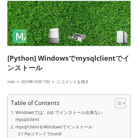
[Python] Windowsでmysqlclientでイ
ンストール
作
公
[Python] Windowsでmysqlclientでインスト
miki
2019年10月17日
にコメントを残す
成
開
Table of Contents
者
日
Windowsでは、pip でインストール出来ない
mysqlclient
mysqlclientをWindowsでインストール
Pipコマンドでinstall