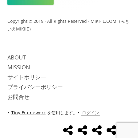
ン
テ
Copyright © 2019 · All Rights Reserved ·
MIKI-IE.COM（みき
いえMIKIIE）
ン
ツ
ABOUT
MISSION
サイトポリシー
プライバシーポリシー
お問合せ
•
Tiny Framework
を使用します。
•
ログイン
め
め
め
UseCase
Abo
ソ
ざ
ざ
ざ
ま
ま
ま
ー