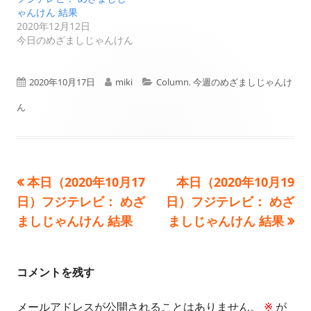
ゃんけん 結果
2020年12月12日
今日のめざましじゃんけん
公
作
カ
2020年10月17日
miki
Column
,
今週のめざましじゃんけ
開
成
テ
ん
日
者
ゴ
リ
前
次
本日（2020年10月17
本日（2020年10月19
投
ー
の
の
日）フジテレビ： めざ
日）フジテレビ： めざ
稿
記
記
ましじゃんけん 結果
ましじゃんけん 結果
事:
事:
ナ
ビ
コメントを残す
ゲ
メールアドレスが公開されることはありません。
※
が