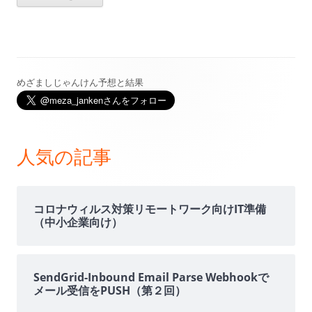
めざましじゃんけん予想と結果
メ
イ
ン
人気の記事
サ
イ
コロナウィルス対策リモートワーク向けIT準備
（中小企業向け）
ド
バ
SendGrid-Inbound Email Parse Webhookで
メール受信をPUSH（第２回）
ー