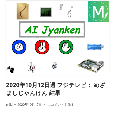
2020年10月12日週 フジテレビ： めざ
ましじゃんけん 結果
作
公
2020年10月12日週 フジテレビ： めざましじ
miki
2020年10月17日
にコメントを残す
成
開