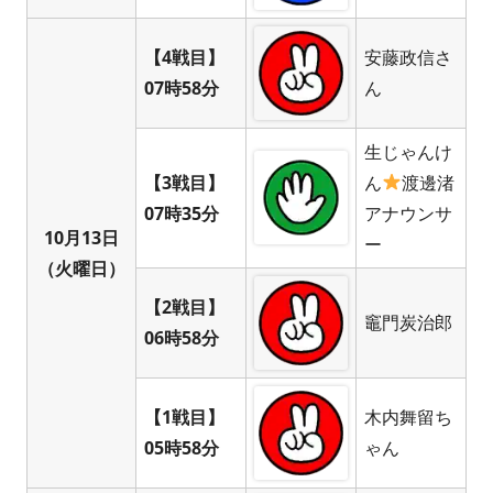
【4戦目】
安藤政信さ
07時58分
ん
生じゃんけ
【3戦目】
ん
渡邊渚
07時35分
アナウンサ
10月13日
ー
（火曜日）
【2戦目】
竈門炭治郎
06時58分
【1戦目】
木内舞留ち
05時58分
ゃん