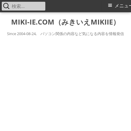
検
メ
メニュ
索:
イ
コ
MIKI-IE.COM（みきいえMIKIIE）
ン
ン
テ
Since 2004-08-24, パソコン関係の内容など気になる内容を情報発信
メ
ン
ツ
ニ
へ
ス
ュ
キ
ー
ッ
プ