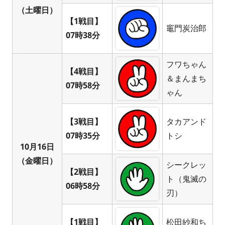
（土曜日）
【1戦目】
竈門炭治郎
07時38分
フワちゃん
【4戦目】
＆まんまち
07時58分
ゃん
【3戦目】
タカアンド
07時35分
トシ
10月16日
（金曜日）
シークレッ
【2戦目】
ト（鬼滅の
06時58分
刃）
【1戦目】
松田紗和ち