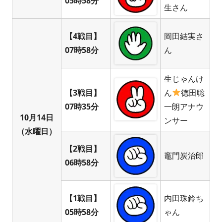
05時58分
生さん
【4戦目】
岡田結実さ
07時58分
ん
生じゃんけ
【3戦目】
ん
德田聡
07時35分
一朗アナウ
10月14日
ンサー
（水曜日）
【2戦目】
竈門炭治郎
06時58分
【1戦目】
内田珠鈴ち
05時58分
ゃん