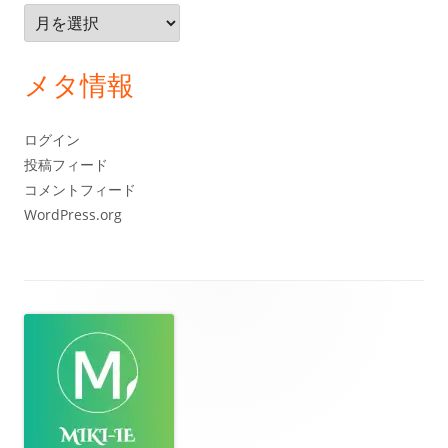
ア
ー
カ
メタ情報
イ
ブ
ログイン
投稿フィード
コメントフィード
WordPress.org
フ
ッ
タ
ー・
コ