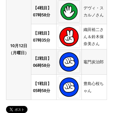
【4戦目】
デヴィ・ス
07時58分
カルノさん
織田裕二さ
【3戦目】
ん＆鈴木保
07時35分
奈美さん
10月12日
（月曜日）
【2戦目】
竈門炭治郎
06時58分
【1戦目】
豊島心桜ち
05時58分
ゃん