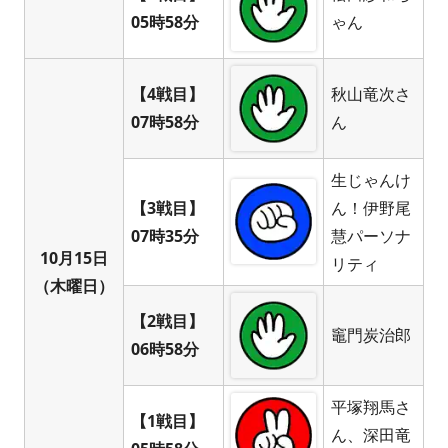
05時58分
ゃん
【4戦目】
秋山竜次さ
07時58分
ん
生じゃんけ
【3戦目】
ん！伊野尾
07時35分
慧パーソナ
10月15日
リティ
（木曜日）
【2戦目】
竈門炭治郎
06時58分
平塚翔馬さ
【1戦目】
ん、深田竜