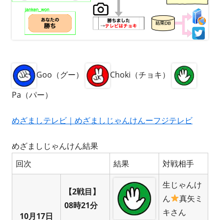
Goo（グー）
Choki（チョキ）
Pa（パー）
めざましテレビ｜めざましじゃんけんーフジテレビ
めざましじゃんけん結果
回次
結果
対戦相手
生じゃんけ
【2戦目】
ん
真矢ミ
08時21分
キさん
10月17日