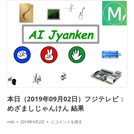
本日（2019年09月02日）フジテレビ：
めざましじゃんけん 結果
作
公
本日（2019年09月02日）フジテレビ： めざま
miki
2019年9月2日
にコメントを残す
成
開