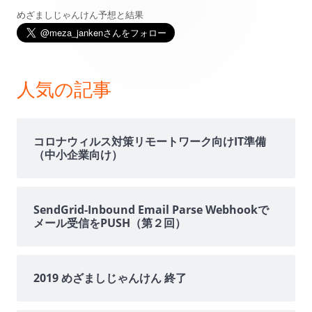
めざましじゃんけん予想と結果
メ
イ
ン
人気の記事
サ
イ
コロナウィルス対策リモートワーク向けIT準備
（中小企業向け）
ド
バ
SendGrid-Inbound Email Parse Webhookで
メール受信をPUSH（第２回）
ー
2019 めざましじゃんけん 終了