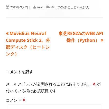
公
作
カ
2019年9月2日
miki
今日のめざましじゃんけん
開
成
テ
日
者
ゴ
前
次
Movidius Neural
東芝REGZAのWEB API
投
リ
の
の
Compute Stick 2、外
操作（Python）
ー
稿
記
記
部ディスク（ヒートシ
事:
事:
ンク）
ナ
ビ
コメントを残す
ゲ
メールアドレスが公開されることはありません。
※
が
ー
付いている欄は必須項目です
シ
コメント
※
ョ