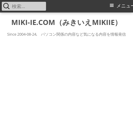
検
メ
メニュ
索:
イ
コ
MIKI-IE.COM（みきいえMIKIIE）
ン
ン
テ
Since 2004-08-24, パソコン関係の内容など気になる内容を情報発信
メ
ン
ツ
ニ
へ
ス
ュ
キ
ー
ッ
プ