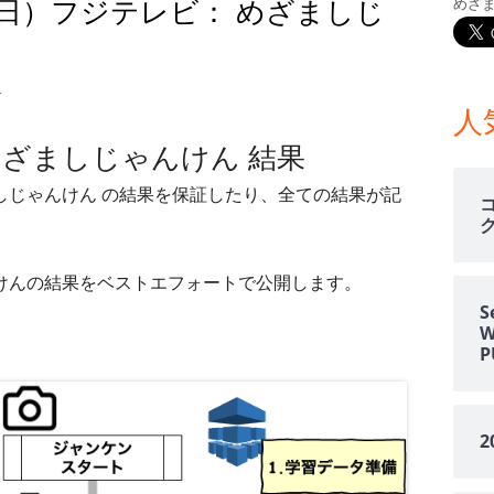
04日）フジテレビ： めざましじ
めざ
メ
イ
0月04日）フジテレビ： めざましじゃんけん 結果
す
ン
人
 めざましじゃんけん 結果
サ
ましじゃんけん の結果を保証したり、全ての結果が記
イ
ド
ゃんけんの結果をベストエフォートで公開します。
バ
S
ー