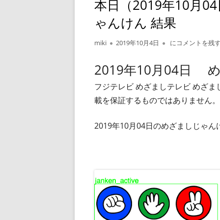
本日（2019年10月
ゃんけん 結果
作
公
本日（2019年1
miki
2019年10月4日
にコメントを残
成
開
者
日
2019年10月04日
フジテレビ めざましテレビ めざ
載を保証するものではありません。
2019年10月04日のめざましじ