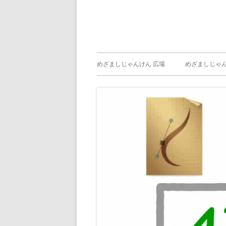
メ
めざましじゃんけん 広場
めざましじゃん
イ
めざましじゃん
じゃんけん ）
ン
メ
ニ
ュ
ー