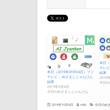
本日（
テレビ
本日（2019年09月04日）フジ
結果
テレビ： めざましじゃんけん
2019
結果
今日の
2019年9月4日
今日のめざましじゃんけん
公
作
カ
2019年10月4日
miki
今日のめ
開
成
テ