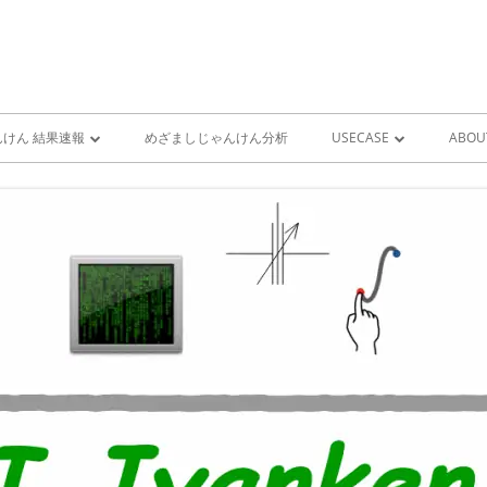
けん 結果速報
めざましじゃんけん分析
USECASE
ABOU
けん 予想 （ 人工知能・AI
めざましじゃんけん時系列
PRO
ユースケース一覧 V1
MIS
雨が降り出す前に通知①GOO
スピーカーとライン通知
GOOGLE HOME音声コ
ンをシャットダウンする
GOOGLE HOME音声コ
ンを起動する