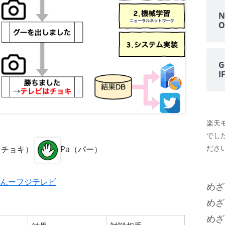
N
O
G
楽天
でし
ださい
i（チョキ）
Pa（パー）
んーフジテレビ
めざ
めざ
めざ