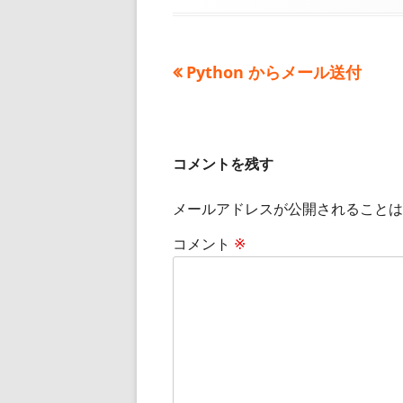
日
者
ゴ
リ
ー
前
Python からメール送付
投
の
稿
記
事:
ナ
コメントを残す
ビ
メールアドレスが公開されることは
ゲ
コメント
※
ー
シ
ョ
ン