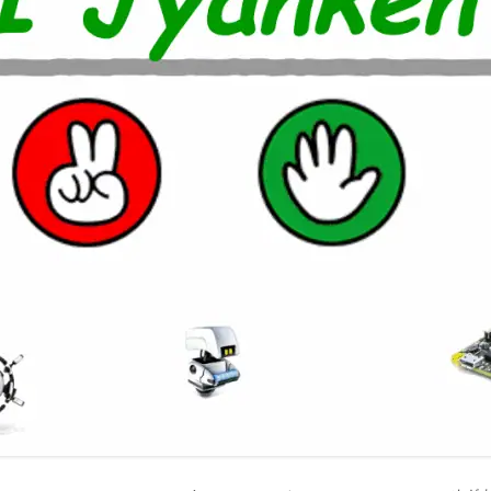
室温上昇（30℃）でLINE
室温上昇でパソコンシャッ
LINE通知
電車遅延情報をGOOGLE H
NOTIFIERでアナウンス
他の部屋に連絡-BY-GOOGL
NOTIFIER
YAHOO防災速報をライン通
HOME NOTIFIERでアナ
雨が降り出す前に通知②ピ
報
NATUREREMOAPIで蓄
度・照度履歴DB