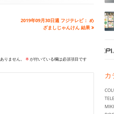
次
2019年09月30日週 フジテレビ： め
の
ざましじゃんけん 結果
記
事:
ありません。
※
が付いている欄は必須項目です
カ
CO
TEL
MIKI