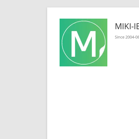
コ
ン
MIKI
テ
ン
Since 2
ツ
へ
ス
キ
ッ
プ