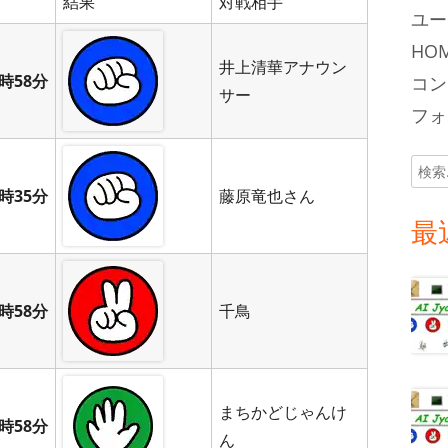
結果
対戦相手
ユー
HOM
井上清華アナウン
時58分
コン
サー
フォロ
検
索:
時35分
藤原竜也さん
最
時58分
千鳥
まちかどじゃんけ
時58分
ん