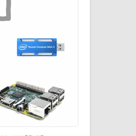
通知
トダウンと
OME
E-HOME-
知とGOOGLE
ウンス
ンポイント雨予
積する室温・湿