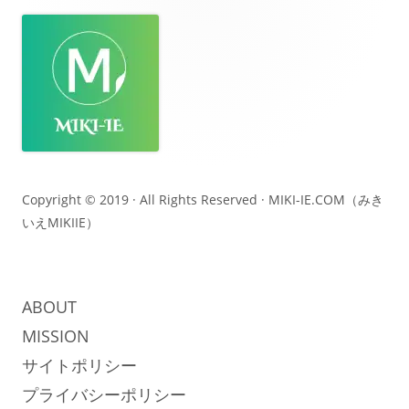
フ
ッ
タ
ー・
コ
ン
テ
Copyright © 2019 · All Rights Reserved ·
MIKI-IE.COM（みき
いえMIKIIE）
ン
ツ
ABOUT
MISSION
サイトポリシー
プライバシーポリシー