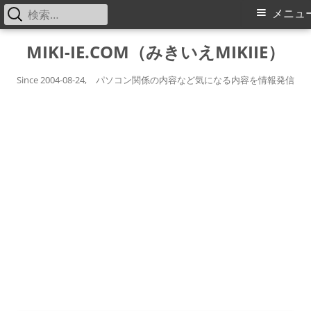
検
メ
メニュ
索:
イ
コ
MIKI-IE.COM（みきいえMIKIIE）
ン
ン
テ
Since 2004-08-24, パソコン関係の内容など気になる内容を情報発信
メ
ン
ツ
ニ
へ
ス
ュ
キ
ー
ッ
プ