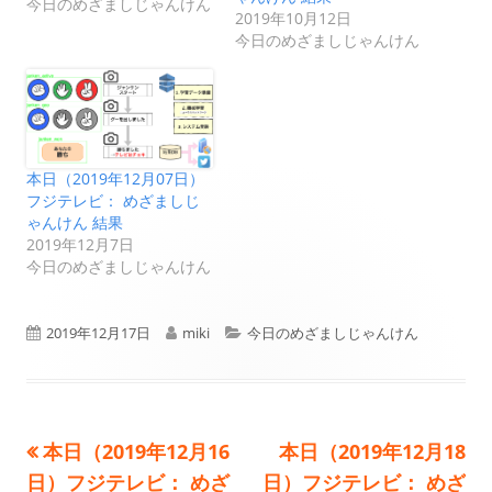
今日のめざましじゃんけん
2019年10月12日
今日のめざましじゃんけん
本日（2019年12月07日）
フジテレビ： めざましじ
ゃんけん 結果
2019年12月7日
今日のめざましじゃんけん
公
作
カ
2019年12月17日
miki
今日のめざましじゃんけん
開
成
テ
日
者
ゴ
前
次
本日（2019年12月16
本日（2019年12月18
投
リ
の
の
日）フジテレビ： めざ
日）フジテレビ： めざ
ー