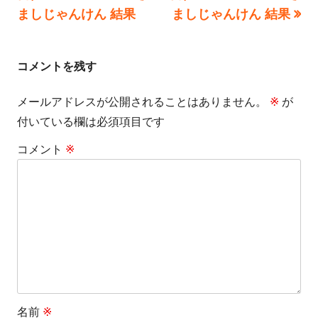
稿
記
記
ましじゃんけん 結果
ましじゃんけん 結果
事:
事:
ナ
ビ
コメントを残す
ゲ
メールアドレスが公開されることはありません。
※
が
付いている欄は必須項目です
ー
コメント
※
シ
ョ
ン
名前
※