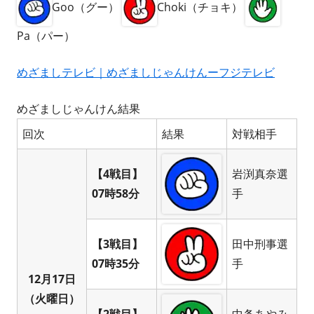
Goo（グー）
Choki（チョキ）
Pa（パー）
めざましテレビ｜めざましじゃんけんーフジテレビ
めざましじゃんけん結果
回次
結果
対戦相手
【4戦目】
岩渕真奈選
07時58分
手
【3戦目】
田中刑事選
07時35分
手
12月17日
（火曜日）