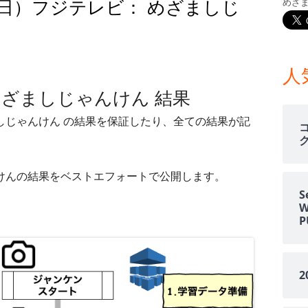
01日）フジテレビ： めざましじ
めざ
メ
イ
月01日）フジテレビ： めざましじゃんけん 結果
ン
人
 めざましじゃんけん 結果
サ
ましじゃんけん の結果を保証したり、全ての結果が記
イ
ド
ゃんけんの結果をベストエフォートで公開します。
バ
S
ー