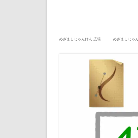
メ
めざましじゃんけん 広場
めざましじゃん
イ
めざましじゃん
じゃんけん ）
ン
メ
ニ
ュ
ー