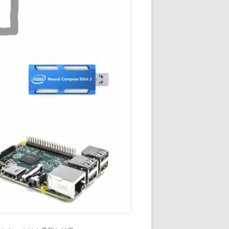
通知
トダウンと
OME
E-HOME-
知とGOOGLE
ウンス
ンポイント雨予
積する室温・湿