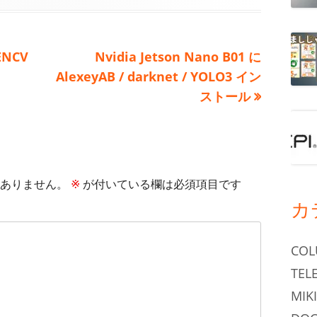
次
ENCV
Nvidia Jetson Nano B01 に
の
AlexeyAB / darknet / YOLO3 イン
記
ストール
事:
ありません。
※
が付いている欄は必須項目です
カ
CO
TEL
MIKI