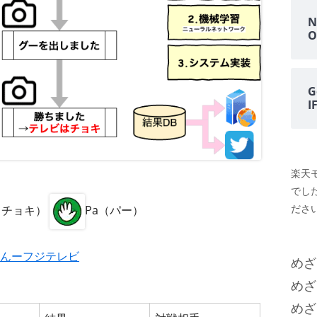
N
O
G
楽天
でし
ださい
i（チョキ）
Pa（パー）
んーフジテレビ
めざ
めざ
めざ