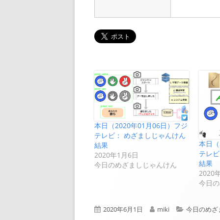
本日（2020年01月06日）フジ
テレビ： めざましじゃんけん
本日（
結果
テレビ
2020年1月6日
結果
今日のめざましじゃんけん
2020
今日の
公
作
カ
2020年6月1日
miki
今日のめざ
開
成
テ