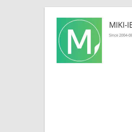
コ
ン
MIKI
テ
ン
Since 2
ツ
へ
ス
キ
ッ
プ