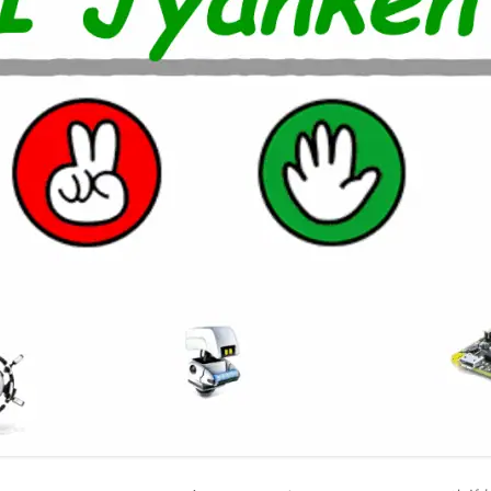
室温上昇（30℃）でLINE
室温上昇でパソコンシャッ
LINE通知
電車遅延情報をGOOGLE H
NOTIFIERでアナウンス
他の部屋に連絡-BY-GOOGL
NOTIFIER
YAHOO防災速報をライン通
HOME NOTIFIERでアナ
雨が降り出す前に通知②ピ
報
NATUREREMOAPIで蓄
度・照度履歴DB