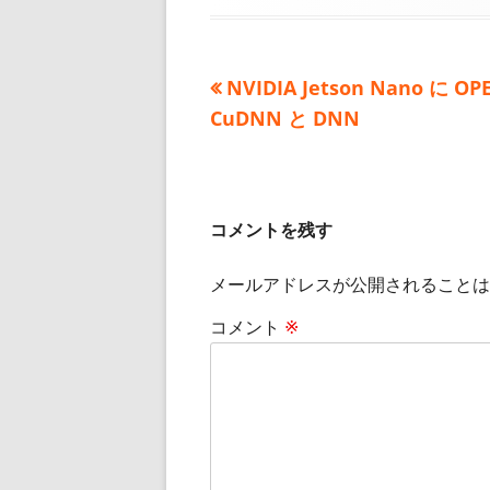
日
者
ゴ
リ
ー
前
NVIDIA Jetson Nano に OP
投
の
CuDNN と DNN
稿
記
事:
ナ
ビ
コメントを残す
ゲ
メールアドレスが公開されることは
ー
コメント
※
シ
ョ
ン