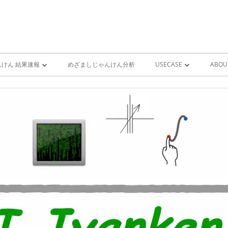
けん 結果速報
めざましじゃんけん分析
USECASE
ABOU
けん 予想 （ 人工知能・AI
めざましじゃんけん時系列
PRO
ユースケース一覧 V1
MIS
雨が降り出す前に通知①GOO
スピーカーとライン通知
GOOGLE HOME音声コ
ンをシャットダウンする
GOOGLE HOME音声コ
ンを起動する