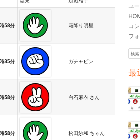
結果
対戦相手
ユー
HOM
時58分
霜降り明星
コン
フォロ
検
索:
時35分
ガチャピン
最
時58分
白石麻衣 さん
時58分
松田紗和 ちゃん