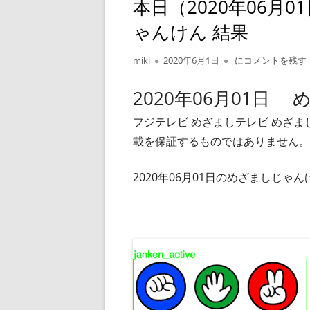
本日（2020年06月
ゃんけん 結果
作
公
本日（2020年06
miki
2020年6月1日
にコメントを残す
成
開
者
日
2020年06月01日
フジテレビ めざましテレビ めざ
載を保証するものではありません。
2020年06月01日のめざましじ