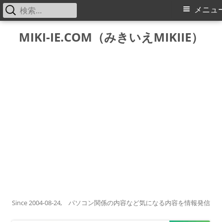
検
メ
メニュ
索:
イ
コ
MIKI-IE.COM（みきいえMIKIIE）
ン
ン
テ
メ
ン
ツ
ニ
へ
ス
ュ
キ
ー
ッ
プ
Since 2004-08-24, パソコン関係の内容など気になる内容を情報発信