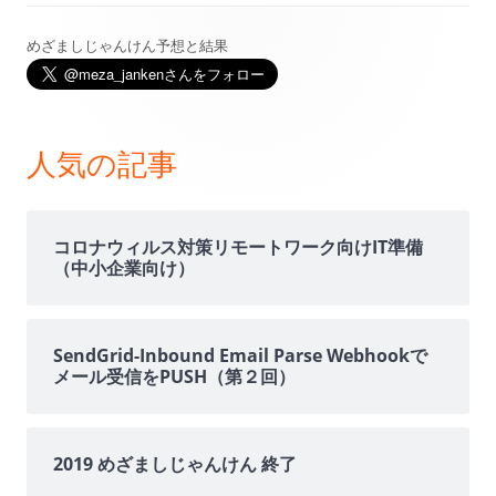
めざましじゃんけん予想と結果
メ
イ
ン
人気の記事
サ
イ
コロナウィルス対策リモートワーク向けIT準備
（中小企業向け）
ド
バ
SendGrid-Inbound Email Parse Webhookで
メール受信をPUSH（第２回）
ー
2019 めざましじゃんけん 終了