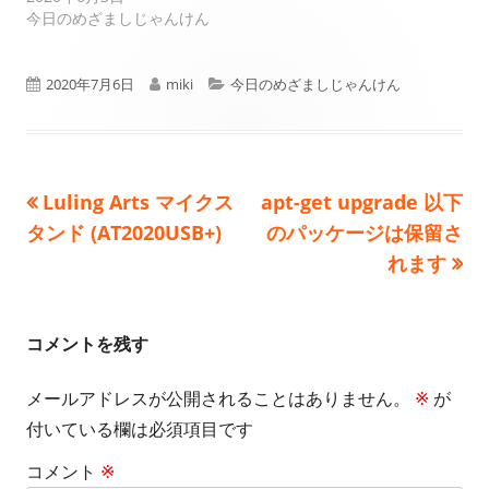
今日のめざましじゃんけん
公
作
カ
2020年7月6日
miki
今日のめざましじゃんけん
開
成
テ
日
者
ゴ
前
次
Luling Arts マイクス
apt-get upgrade 以下
投
リ
の
の
タンド (AT2020USB+)
のパッケージは保留さ
ー
稿
記
記
れます
事:
事:
ナ
ビ
コメントを残す
ゲ
メールアドレスが公開されることはありません。
※
が
付いている欄は必須項目です
ー
コメント
※