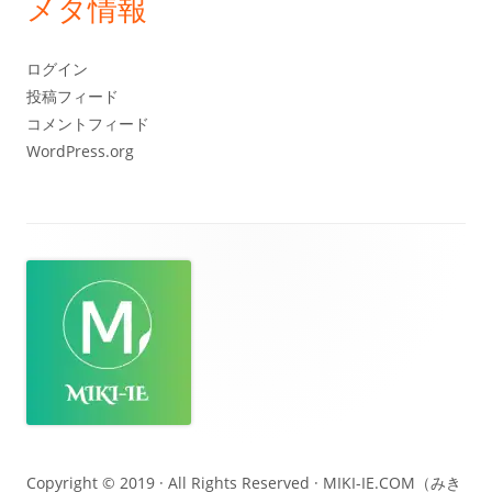
メタ情報
イ
ブ
ログイン
投稿フィード
コメントフィード
WordPress.org
フ
ッ
タ
ー・
コ
ン
テ
Copyright © 2019 · All Rights Reserved ·
MIKI-IE.COM（みき