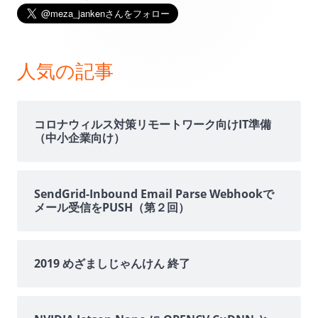
メ
イ
ン
人気の記事
サ
イ
コロナウィルス対策リモートワーク向けIT準備
（中小企業向け）
ド
バ
SendGrid-Inbound Email Parse Webhookで
メール受信をPUSH（第２回）
ー
2019 めざましじゃんけん 終了