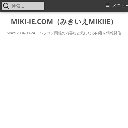
検
メ
メニュ
索:
イ
コ
MIKI-IE.COM（みきいえMIKIIE）
ン
ン
テ
Since 2004-08-24, パソコン関係の内容など気になる内容を情報発信
メ
ン
ツ
ニ
へ
ス
ュ
キ
ー
ッ
プ