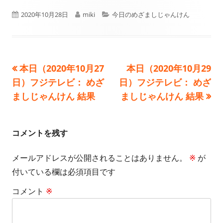
公
作
カ
2020年10月28日
miki
今日のめざましじゃんけん
開
成
テ
日
者
ゴ
前
次
本日（2020年10月27
本日（2020年10月29
投
リ
の
の
日）フジテレビ： めざ
日）フジテレビ： めざ
ー
稿
記
記
ましじゃんけん 結果
ましじゃんけん 結果
事:
事:
ナ
ビ
コメントを残す
ゲ
メールアドレスが公開されることはありません。
※
が
付いている欄は必須項目です
ー
コメント
※
シ
ョ