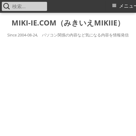
検
メ
メニュ
索:
イ
コ
MIKI-IE.COM（みきいえMIKIIE）
ン
ン
テ
Since 2004-08-24, パソコン関係の内容など気になる内容を情報発信
メ
ン
ツ
ニ
へ
ス
ュ
キ
ー
ッ
プ