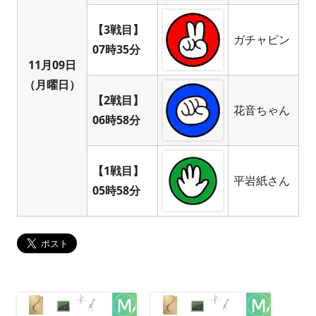
【3戦目】
ガチャピン
07時35分
11月09日
（月曜日）
【2戦目】
花音ちゃん
06時58分
【1戦目】
平岩紙さん
05時58分