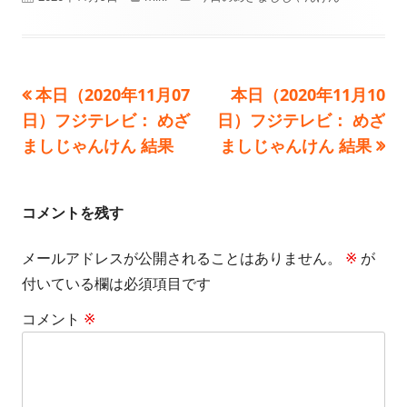
開
成
テ
日
者
ゴ
前
次
本日（2020年11月07
本日（2020年11月10
投
リ
の
の
日）フジテレビ： めざ
日）フジテレビ： めざ
ー
稿
記
記
ましじゃんけん 結果
ましじゃんけん 結果
事:
事:
ナ
ビ
コメントを残す
ゲ
メールアドレスが公開されることはありません。
※
が
付いている欄は必須項目です
ー
コメント
※
シ
ョ