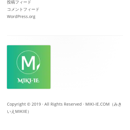
投稿フィード
コメントフィード
WordPress.org
フ
ッ
タ
ー・
コ
ン
テ
Copyright © 2019 · All Rights Reserved ·
MIKI-IE.COM（みき
いえMIKIIE）
ン
ツ