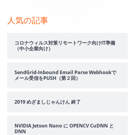
イ
ン
人気の記事
サ
イ
コロナウィルス対策リモートワーク向けIT準備
（中小企業向け）
ド
バ
SendGrid-Inbound Email Parse Webhookで
メール受信をPUSH（第２回）
ー
2019 めざましじゃんけん 終了
NVIDIA Jetson Nano に OPENCV CuDNN と
DNN