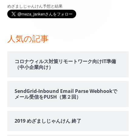
めざましじゃんけん予想と結果
メ
イ
ン
人気の記事
サ
イ
コロナウィルス対策リモートワーク向けIT準備
（中小企業向け）
ド
バ
SendGrid-Inbound Email Parse Webhookで
メール受信をPUSH（第２回）
ー
2019 めざましじゃんけん 終了