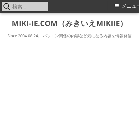
検
メ
メニュ
索:
イ
コ
MIKI-IE.COM（みきいえMIKIIE）
ン
ン
テ
Since 2004-08-24, パソコン関係の内容など気になる内容を情報発信
メ
ン
ツ
ニ
へ
ス
ュ
キ
ー
ッ
プ