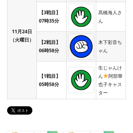
【3戦目】
髙橋海人さ
07時35分
ん
11月24日
（火曜日）
【2戦目】
木下彩音ち
06時58分
ゃん
生じゃんけ
【1戦目】
ん
阿部華
05時58分
也子キャス
ター