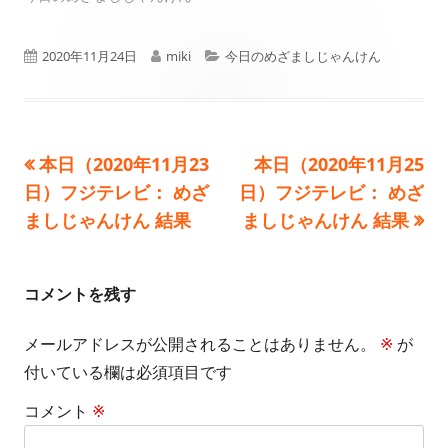
公
作
カ
2020年11月24日
miki
今日のめざましじゃんけん
開
成
テ
日
者
ゴ
前
次
本日（2020年11月23
本日（2020年11月25
投
リ
の
の
日）フジテレビ： めざ
日）フジテレビ： めざ
ー
稿
記
記
ましじゃんけん 結果
ましじゃんけん 結果
事:
事:
ナ
ビ
コメントを残す
ゲ
メールアドレスが公開されることはありません。
※
が
付いている欄は必須項目です
ー
コメント
※
シ