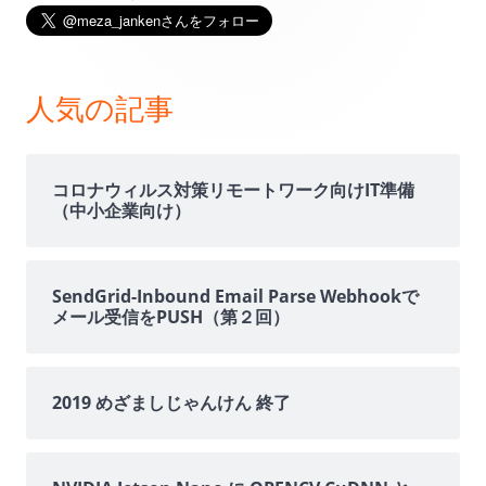
メ
イ
ン
人気の記事
サ
イ
コロナウィルス対策リモートワーク向けIT準備
（中小企業向け）
ド
バ
SendGrid-Inbound Email Parse Webhookで
メール受信をPUSH（第２回）
ー
2019 めざましじゃんけん 終了