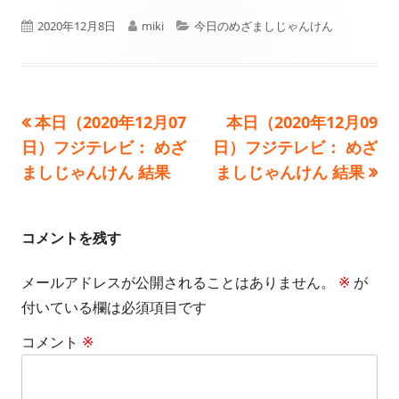
公
作
カ
2020年12月8日
miki
今日のめざましじゃんけん
開
成
テ
日
者
ゴ
前
次
本日（2020年12月07
本日（2020年12月09
投
リ
の
の
日）フジテレビ： めざ
日）フジテレビ： めざ
ー
稿
記
記
ましじゃんけん 結果
ましじゃんけん 結果
事:
事:
ナ
ビ
コメントを残す
ゲ
メールアドレスが公開されることはありません。
※
が
付いている欄は必須項目です
ー
コメント
※
シ
ョ