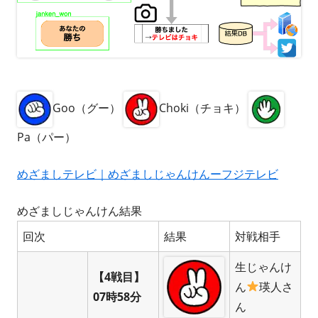
Goo（グー）
Choki（チョキ）
Pa（パー）
めざましテレビ｜めざましじゃんけんーフジテレビ
めざましじゃんけん結果
回次
結果
対戦相手
生じゃんけ
【4戦目】
ん
瑛人さ
07時58分
ん