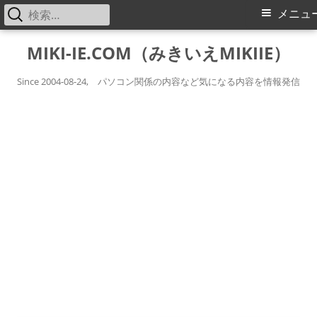
検
メ
メニュ
索:
イ
コ
MIKI-IE.COM（みきいえMIKIIE）
ン
ン
テ
Since 2004-08-24, パソコン関係の内容など気になる内容を情報発信
メ
ン
ツ
ニ
へ
ス
ュ
キ
ー
ッ
プ