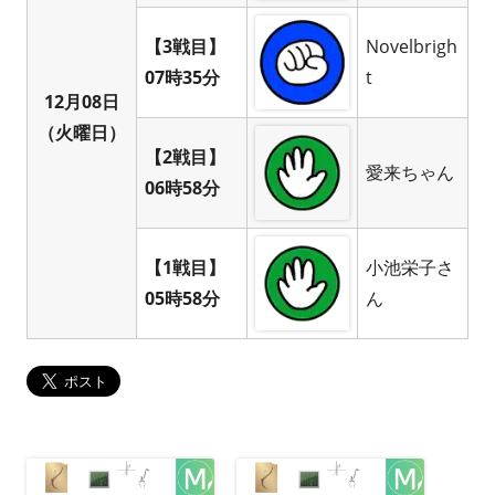
【3戦目】
Novelbrigh
07時35分
t
12月08日
（火曜日）
【2戦目】
愛来ちゃん
06時58分
【1戦目】
小池栄子さ
05時58分
ん