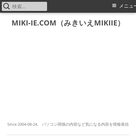
検
メ
メニュ
索:
イ
コ
MIKI-IE.COM（みきいえMIKIIE）
ン
ン
テ
メ
ン
ツ
ニ
へ
ス
ュ
キ
ー
ッ
プ
Since 2004-08-24, パソコン関係の内容など気になる内容を情報発信