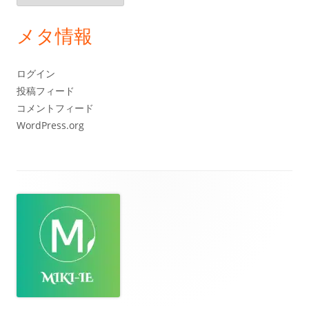
ー
カ
メタ情報
イ
ブ
ログイン
投稿フィード
コメントフィード
WordPress.org
フ
ッ
タ
ー・
コ
ン