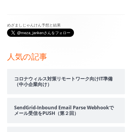
めざましじゃんけん予想と結果
メ
イ
ン
人気の記事
サ
イ
コロナウィルス対策リモートワーク向けIT準備
（中小企業向け）
ド
バ
SendGrid-Inbound Email Parse Webhookで
メール受信をPUSH（第２回）
ー