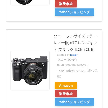
楽天市場
Yahooショッピング
ソニー フルサイズミラー
レス一眼 α7C レンズキッ
ト ブラック ILCE-7CL B
created by
Rinker
ソニー(SONY)
¥228,600
(2021/06/03
15:54:40時点 Amazon調べ-
詳
細)
Amazon
楽天市場
Yahooショッピング