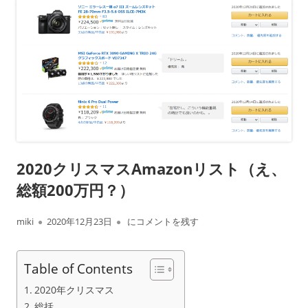
2020クリスマスAmazonリスト（え、
総額200万円？）
作
公
2020クリスマスAmazonリスト（え、総額20
miki
2020年12月23日
にコメントを残す
成
開
Table of Contents
者
日
2020年クリスマス
総括