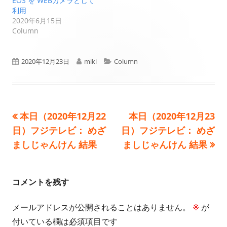
EOS を WEBカメラとして
利用
2020年6月15日
Column
公
作
カ
2020年12月23日
miki
Column
開
成
テ
日
者
ゴ
前
次
本日（2020年12月22
本日（2020年12月23
投
リ
の
の
日）フジテレビ： めざ
日）フジテレビ： めざ
ー
稿
記
記
ましじゃんけん 結果
ましじゃんけん 結果
事:
事:
ナ
ビ
コメントを残す
ゲ
メールアドレスが公開されることはありません。
※
が
付いている欄は必須項目です