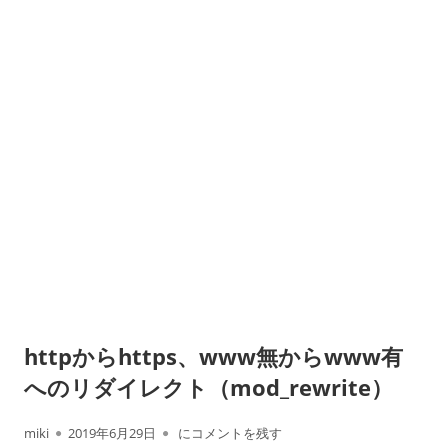
httpからhttps、www無からwww有
へのリダイレクト（mod_rewrite）
作
公
httpからhttps、www無からwww有へのリダイレ
miki
2019年6月29日
にコメントを残す