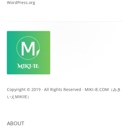
WordPress.org
フ
ッ
タ
ー・
コ
ン
テ
Copyright © 2019 · All Rights Reserved ·
MIKI-IE.COM（みき
いえMIKIIE）
ン
ツ
ABOUT