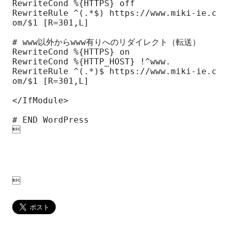
RewriteCond %{HTTPS} off

RewriteRule ^(.*$) https://www.miki-ie.c
om/$1 [R=301,L]

# www以外からwww有りへのリダイレクト（転送）

RewriteCond %{HTTPS} on

RewriteCond %{HTTP_HOST} !^www.

RewriteRule ^(.*)$ https://www.miki-ie.c
om/$1 [R=301,L]

</IfModule>

# END WordPress


