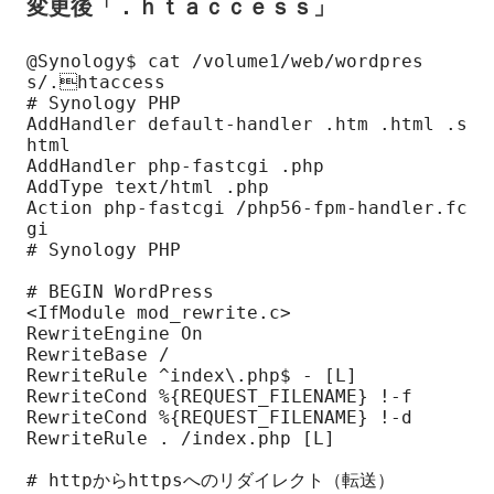
変更後「．ｈｔａｃｃｅｓｓ」
@Synology$ cat /volume1/web/wordpres
s/.htaccess

# Synology PHP

AddHandler default-handler .htm .html .s
html

AddHandler php-fastcgi .php

AddType text/html .php

Action php-fastcgi /php56-fpm-handler.fc
gi

# Synology PHP

# BEGIN WordPress

<IfModule mod_rewrite.c>

RewriteEngine On

RewriteBase /

RewriteRule ^index\.php$ - [L]

RewriteCond %{REQUEST_FILENAME} !-f

RewriteCond %{REQUEST_FILENAME} !-d

RewriteRule . /index.php [L]

# httpからhttpsへのリダイレクト（転送）
