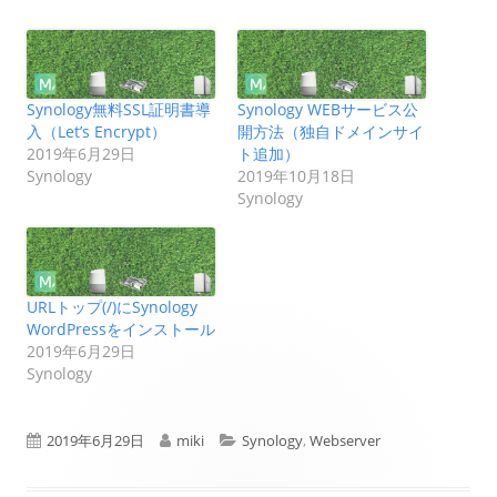
Synology無料SSL証明書導
Synology WEBサービス公
入（Let’s Encrypt）
開方法（独自ドメインサイ
2019年6月29日
ト追加）
Synology
2019年10月18日
Synology
URLトップ(/)にSynology
WordPressをインストール
2019年6月29日
Synology
公
作
カ
2019年6月29日
miki
Synology
,
Webserver
開
成
テ