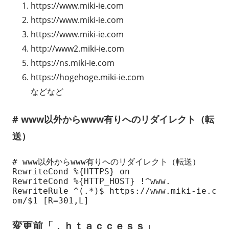
https://www.miki-ie.com
https://www.miki-ie.com
https://www.miki-ie.com
http://www2.miki-ie.com
https://ns.miki-ie.com
https://hogehoge.miki-ie.com
などなど
# www以外からwww有りへのリダイレクト（転
送）
# www以外からwww有りへのリダイレクト（転送）

RewriteCond %{HTTPS} on

RewriteCond %{HTTP_HOST} !^www.

RewriteRule ^(.*)$ https://www.miki-ie.c
om/$1 [R=301,L]
変更前「．ｈｔａｃｃｅｓｓ」