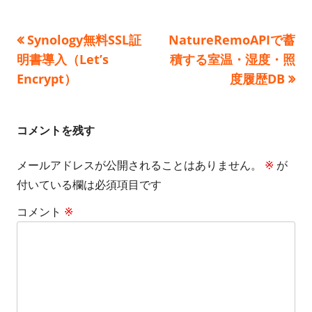
日
者
ゴ
前
次
Synology無料SSL証
NatureRemoAPIで蓄
投
リ
の
の
明書導入（Let’s
積する室温・湿度・照
ー
稿
記
記
Encrypt）
度履歴DB
事:
事:
ナ
ビ
コメントを残す
ゲ
メールアドレスが公開されることはありません。
※
が
付いている欄は必須項目です
ー
コメント
※
シ
ョ
ン