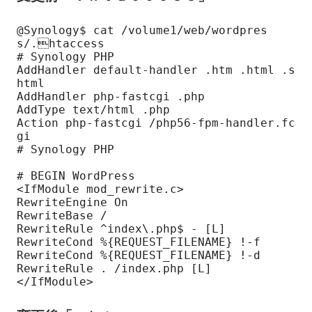
@Synology$ cat /volume1/web/wordpres
s/.htaccess

# Synology PHP

AddHandler default-handler .htm .html .s
html

AddHandler php-fastcgi .php

AddType text/html .php

Action php-fastcgi /php56-fpm-handler.fc
gi

# Synology PHP

# BEGIN WordPress

<IfModule mod_rewrite.c>

RewriteEngine On

RewriteBase /

RewriteRule ^index\.php$ - [L]

RewriteCond %{REQUEST_FILENAME} !-f

RewriteCond %{REQUEST_FILENAME} !-d

RewriteRule . /index.php [L]
