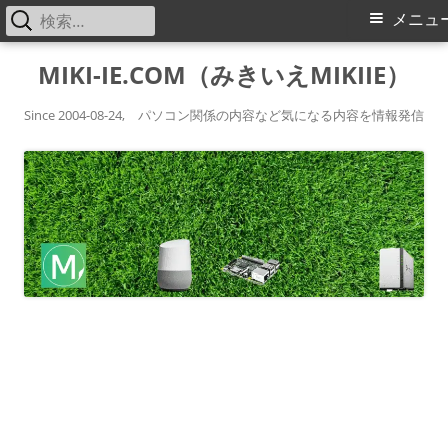
検
メ
メニュ
索:
イ
コ
MIKI-IE.COM（みきいえMIKIIE）
ン
ン
テ
Since 2004-08-24, パソコン関係の内容など気になる内容を情報発信
メ
ン
ツ
ニ
へ
ス
ュ
キ
ー
ッ
プ