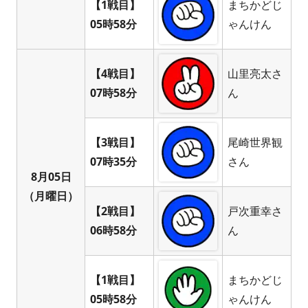
【1戦目】
まちかどじ
05時58分
ゃんけん
【4戦目】
山里亮太さ
07時58分
ん
【3戦目】
尾崎世界観
07時35分
さん
8月05日
（月曜日）
【2戦目】
戸次重幸さ
06時58分
ん
【1戦目】
まちかどじ
05時58分
ゃんけん