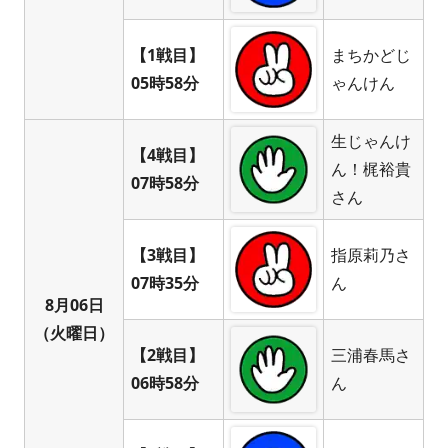
【1戦目】
まちかどじ
05時58分
ゃんけん
生じゃんけ
【4戦目】
ん！梶裕貴
07時58分
さん
【3戦目】
指原莉乃さ
07時35分
ん
8月06日
（火曜日）
【2戦目】
三浦春馬さ
06時58分
ん