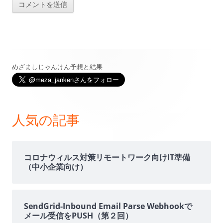
めざましじゃんけん予想と結果
メ
イ
ン
人気の記事
サ
イ
コロナウィルス対策リモートワーク向けIT準備
（中小企業向け）
ド
バ
SendGrid-Inbound Email Parse Webhookで
メール受信をPUSH（第２回）
ー