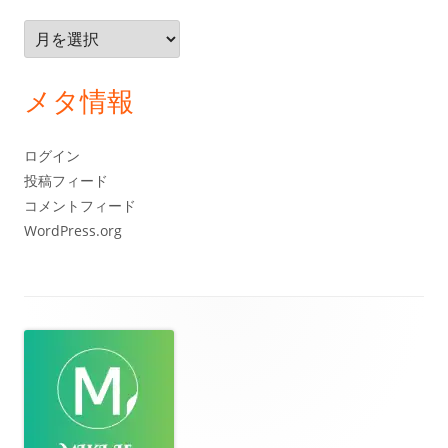
ア
ー
カ
メタ情報
イ
ブ
ログイン
投稿フィード
コメントフィード
WordPress.org
フ
ッ
タ
ー・