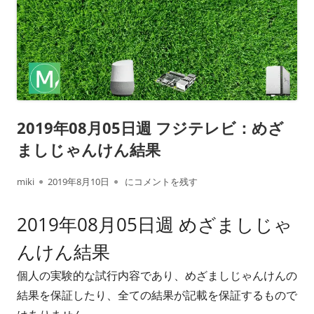
2019年08月05日週 フジテレビ：めざ
ましじゃんけん結果
作
公
2019年08月05日週 フジテレビ：めざましじ
miki
2019年8月10日
にコメントを残す
成
開
2019年08月05日週 めざましじゃ
者
日
んけん結果
個人の実験的な試行内容であり、めざましじゃんけんの
結果を保証したり、全ての結果が記載を保証するもので