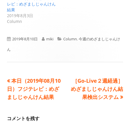
レビ：めざましじゃんけん
結果
2019年8月3日
Column
公
作
カ
2019年8月10日
miki
Column
,
今週のめざましじゃんけ
開
成
テ
ん
日
者
ゴ
リ
前
次
本日（2019年08月10
［Go-Live２週経過］
投
ー
の
の
日）フジテレビ：めざ
めざましじゃんけん結
稿
記
記
ましじゃんけん結果
果検出システム
事:
事:
ナ
ビ
コメントを残す