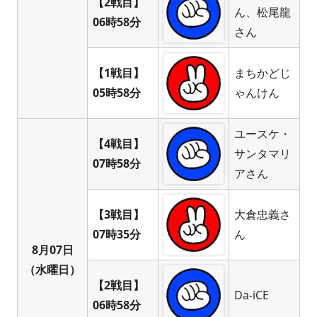
【2戦目】
ん、松尾龍
06時58分
さん
【1戦目】
まちかどじ
05時58分
ゃんけん
ユースケ・
【4戦目】
サンタマリ
07時58分
アさん
【3戦目】
大倉忠義さ
07時35分
ん
8月07日
（水曜日）
【2戦目】
Da-iCE
06時58分