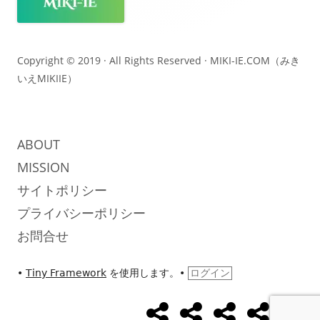
コ
ン
テ
Copyright © 2019 · All Rights Reserved ·
MIKI-IE.COM（みき
いえMIKIIE）
ン
ツ
ABOUT
MISSION
サイトポリシー
プライバシーポリシー
お問合せ
•
Tiny Framework
を使用します。
•
ログイン
め
め
め
UseCase
Abo
ソ
ざ
ざ
ざ