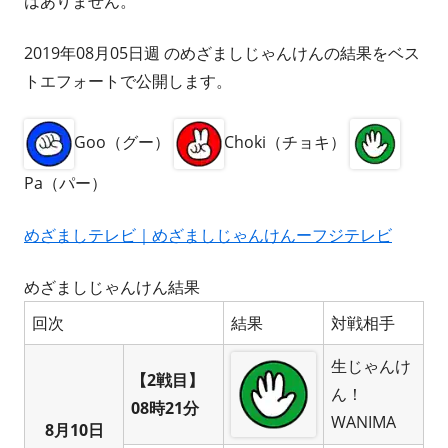
はありません。
2019年08月05日週 のめざましじゃんけんの結果をベス
トエフォートで公開します。
Goo（グー）
Choki（チョキ）
Pa（パー）
めざましテレビ｜めざましじゃんけんーフジテレビ
めざましじゃんけん結果
回次
結果
対戦相手
生じゃんけ
【2戦目】
ん！
08時21分
WANIMA
8月10日