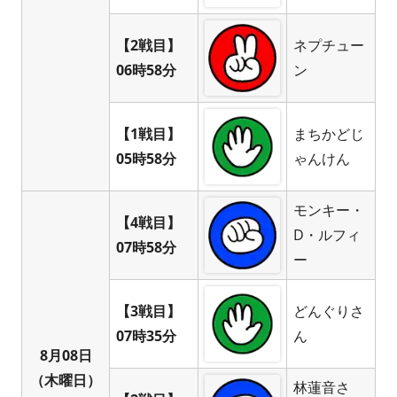
【2戦目】
ネプチュー
06時58分
ン
【1戦目】
まちかどじ
05時58分
ゃんけん
モンキー・
【4戦目】
D・ルフィ
07時58分
ー
【3戦目】
どんぐりさ
07時35分
ん
8月08日
（木曜日）
林蓮音さ