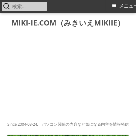
検
メ
メニュ
索:
イ
コ
MIKI-IE.COM（みきいえMIKIIE）
ン
ン
テ
メ
ン
ツ
ニ
へ
ス
ュ
キ
ー
ッ
プ
Since 2004-08-24, パソコン関係の内容など気になる内容を情報発信