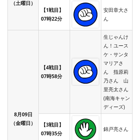
（土曜日）
【1戦目】
安田章大さ
07時22分
ん
生じゃんけ
ん！ユース
ケ・サンタ
マリアさ
【4戦目】
ん 指原莉
07時58分
乃さん 山
里亮太さん
(南海キャン
ディーズ)
8月09日
（金曜日）
【3戦目】
錦戸亮さん
07時35分