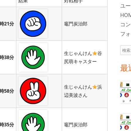
結果
対戦相手
ユー
HOM
時21分
竈門炭治郎
コン
フォロ
検
生じゃんけん
谷
索:
時38分
尻萌キャスター
最
生じゃんけん
浜
時58分
辺美波さん
時35分
竈門炭治郎