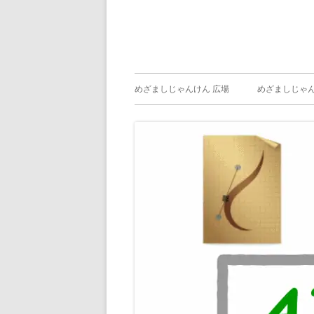
メ
めざましじゃんけん 広場
めざましじゃん
イ
めざましじゃん
じゃんけん ）
ン
メ
ニ
ュ
ー