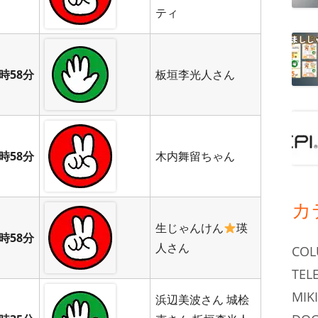
ティ
時58分
板垣李光人さん
時58分
木内舞留ちゃん
カ
生じゃんけん
瑛
時58分
人さん
CO
TEL
MIKI
浜辺美波さん 城桧