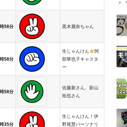
時58分
黒木麗奈ちゃん
生じゃんけん
阿
時58分
部華也子キャスタ
ー
佐藤新さん、影山
時58分
拓也さん
生じゃんけん！伊
時35分
野尾慧パーソナリ