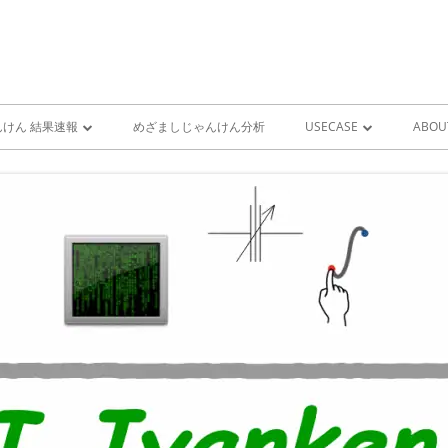
けん 結果速報
めざましじゃんけん分析
USECASE
ABOU
けん 予想 （ 人工知能・AI
めざましじゃんけん時系列
PRO
ユースケース一覧 V1
MIS
雨が降り出す前に通知①GOO
スピーカーとライン通知
GOOGLE HOME音声コ
ンをシャットダウンする
GOOGLE HOME音声コ
ンを起動する