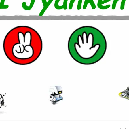
室温上昇（30℃）でLINE
室温上昇でパソコンシャッ
LINE通知
電車遅延情報をGOOGLE H
NOTIFIERでアナウンス
他の部屋に連絡-BY-GOOGL
NOTIFIER
YAHOO防災速報をライン通
HOME NOTIFIERでアナ
雨が降り出す前に通知②ピ
報
NATUREREMOAPIで蓄
度・照度履歴DB