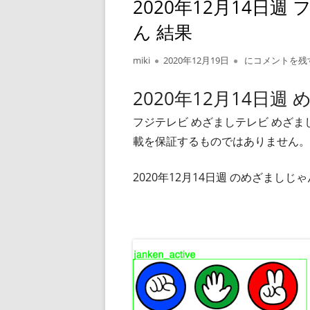
2020年12月14日
ん 結果
作
公
2020年12月1
miki
2020年12月19日
にコメントを残
成
開
者
日
2020年12月14日週
フジテレビ めざましテレビ めざ
載を保証するものではありません。
2020年12月14日週 のめざまし