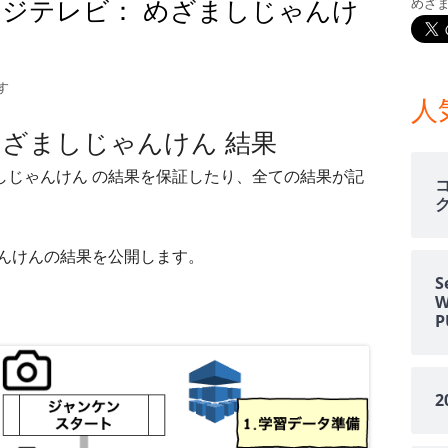
週 フジテレビ： めざましじゃんけ
めざ
メ
イ
4日週 フジテレビ： めざましじゃんけん 結果
す
ン
人
 めざましじゃんけん 結果
サ
ましじゃんけん の結果を保証したり、全ての結果が記
イ
ド
じゃんけんの結果を公開します。
バ
S
ー