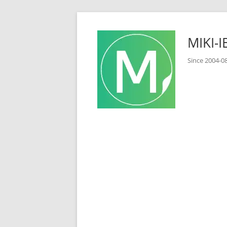
コ
ン
MIKI
テ
ン
Since 2
ツ
へ
ス
キ
ッ
プ