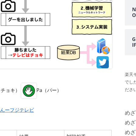
N
O
G
楽天
でし
ださい
i（チョキ）
Pa（パー）
んーフジテレビ
めざ
めざ
めざ