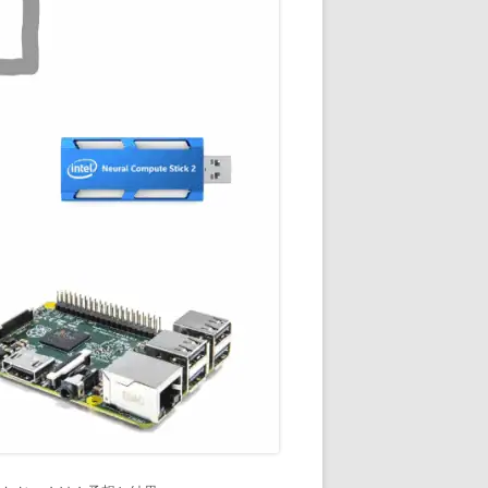
通知
トダウンと
OME
E-HOME-
知とGOOGLE
ウンス
ンポイント雨予
積する室温・湿