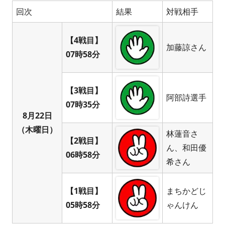
回次
結果
対戦相手
【4戦目】
加藤諒さん
07時58分
【3戦目】
阿部詩選手
07時35分
8月22日
（木曜日）
林蓮音さ
【2戦目】
ん、和田優
06時58分
希さん
【1戦目】
まちかどじ
05時58分
ゃんけん