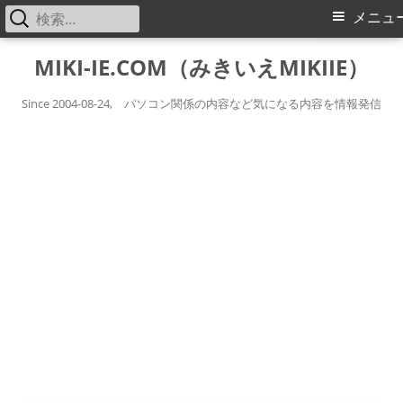
検
メ
メニュ
索:
イ
コ
MIKI-IE.COM（みきいえMIKIIE）
ン
ン
テ
Since 2004-08-24, パソコン関係の内容など気になる内容を情報発信
メ
ン
ツ
ニ
へ
ス
ュ
キ
ー
ッ
プ