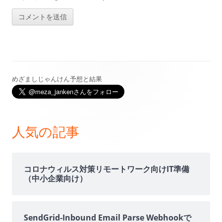
めざましじゃんけん予想と結果
メ
イ
ン
人気の記事
サ
イ
コロナウィルス対策リモートワーク向けIT準備
（中小企業向け）
ド
バ
SendGrid-Inbound Email Parse Webhookで