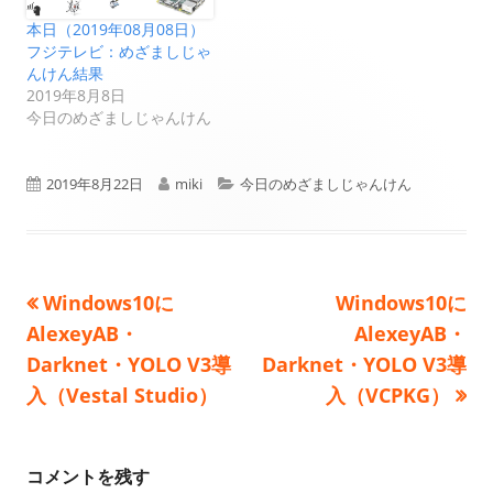
本日（2019年08月08日）
フジテレビ：めざましじゃ
んけん結果
2019年8月8日
今日のめざましじゃんけん
公
作
カ
2019年8月22日
miki
今日のめざましじゃんけん
開
成
テ
日
者
ゴ
前
次
Windows10に
Windows10に
投
リ
の
の
AlexeyAB・
AlexeyAB・
ー
稿
記
記
Darknet・YOLO V3導
Darknet・YOLO V3導
事:
事:
入（Vestal Studio）
入（VCPKG）
ナ
ビ
コメントを残す