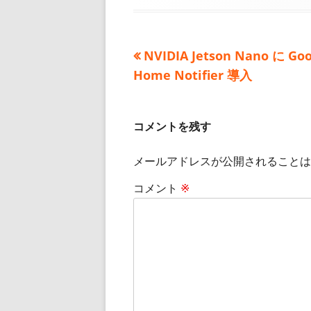
日
者
ゴ
リ
ー
前
NVIDIA Jetson Nano に Goo
投
の
Home Notifier 導入
稿
記
事:
ナ
コメントを残す
ビ
メールアドレスが公開されることは
ゲ
コメント
※
ー
シ
ョ
ン