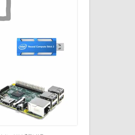
通知
トダウンと
OME
E-HOME-
知とGOOGLE
ウンス
ンポイント雨予
積する室温・湿