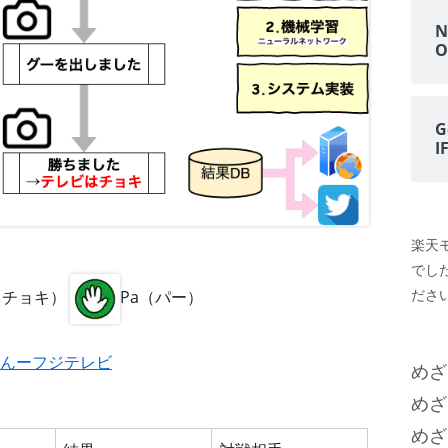
N
O
G
楽天
でし
ださい
i（チョキ）
Pa（パー）
んーフジテレビ
めざ
めざ
めざ