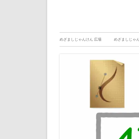
メ
めざましじゃんけん 広場
めざましじゃん
イ
めざましじゃん
じゃんけん ）
ン
メ
ニ
ュ
ー