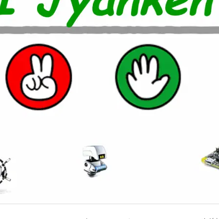
室温上昇（30℃）でLINE
室温上昇でパソコンシャッ
LINE通知
電車遅延情報をGOOGLE H
NOTIFIERでアナウンス
他の部屋に連絡-BY-GOOGL
NOTIFIER
YAHOO防災速報をライン通
HOME NOTIFIERでアナ
雨が降り出す前に通知②ピ
報
NATUREREMOAPIで蓄
度・照度履歴DB