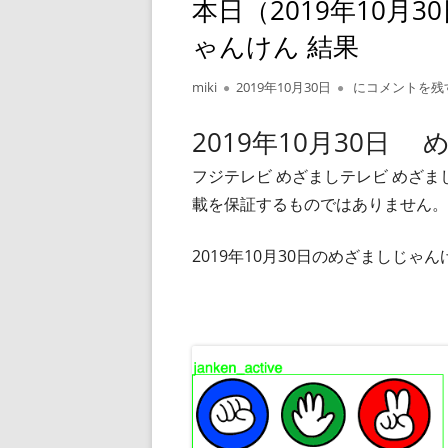
本日（2019年10月
ゃんけん 結果
作
公
本日（2019年1
miki
2019年10月30日
にコメントを残
成
開
者
日
2019年10月30日
フジテレビ めざましテレビ めざ
載を保証するものではありません。
2019年10月30日のめざましじ