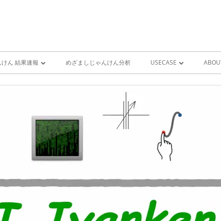
けん 結果速報
めざましじゃんけん分析
USECASE
ABOU
けん 予想 （ 人工知能・AI
めざましじゃんけん時系列
PRO
ユースケース一覧 V1
MIS
雨が降り出す前に通知①GOO
スピーカーとライン通知
GOOGLE HOME音声コ
ンをシャットダウンする
GOOGLE HOME音声コ
ンを起動する