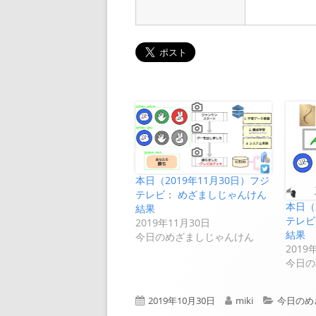
本日（2019年11月30日）フジ
テレビ： めざましじゃんけん
本日（
結果
テレビ
2019年11月30日
結果
今日のめざましじゃんけん
2019
今日の
公
作
カ
2019年10月30日
miki
今日のめ
開
成
テ