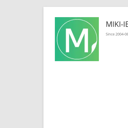
コ
ン
MIKI
テ
ン
Since 2
ツ
へ
ス
キ
ッ
プ