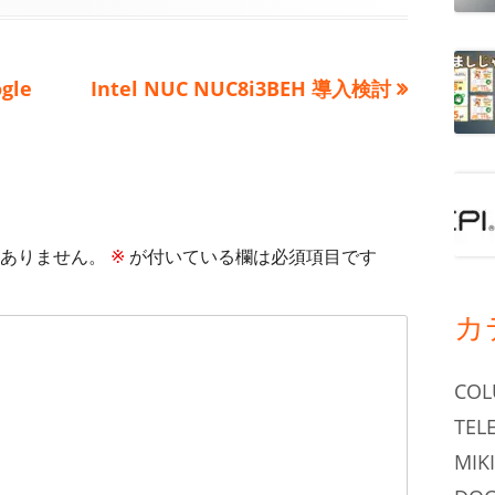
次
gle
Intel NUC NUC8i3BEH 導入検討
の
記
事:
ありません。
※
が付いている欄は必須項目です
カ
CO
TEL
MIKI