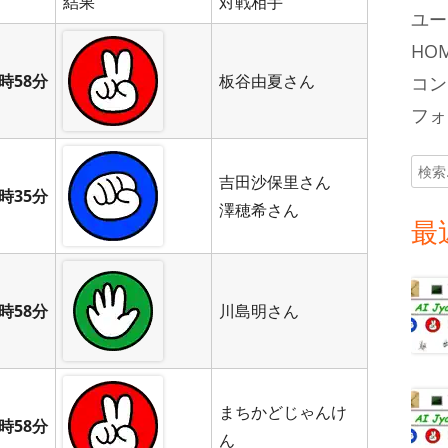
結果
対戦相手
ユー
HOM
時58分
板谷由夏さん
コン
フォロ
検
吉田沙保里さん
索:
時35分
澤穂希さん
最
時58分
川島明さん
まちかどじゃんけ
時58分
ん