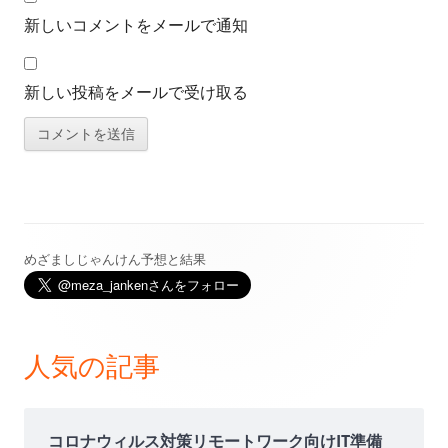
新しいコメントをメールで通知
新しい投稿をメールで受け取る
めざましじゃんけん予想と結果
メ
イ
ン
人気の記事
サ
イ
コロナウィルス対策リモートワーク向けIT準備