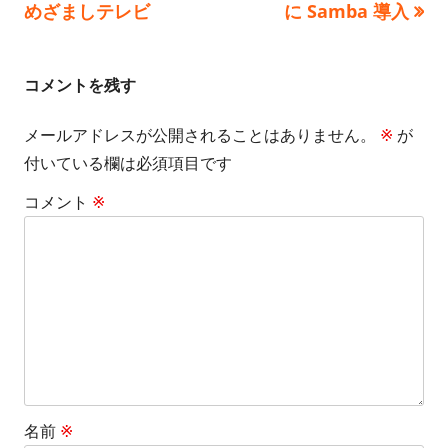
の
の
めざましテレビ
に Samba 導入
ー
稿
記
記
事:
事:
ナ
コメントを残す
ビ
メールアドレスが公開されることはありません。
※
が
ゲ
付いている欄は必須項目です
ー
コメント
※
シ
ョ
ン
名前
※