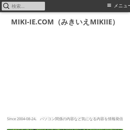
検
メ
メニュ
索:
イ
コ
MIKI-IE.COM（みきいえMIKIIE）
ン
ン
テ
メ
ン
ツ
ニ
へ
ス
ュ
キ
ー
ッ
プ
Since 2004-08-24, パソコン関係の内容など気になる内容を情報発信