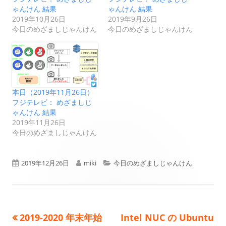
ゃんけん 結果
ゃんけん 結果
2019年10月26日
2019年9月26日
今日のめざましじゃんけん
今日のめざましじゃんけん
本日（2019年11月26日）
フジテレビ： めざましじ
ゃんけん 結果
2019年11月26日
今日のめざましじゃんけん
公
作
カ
2019年12月26日
miki
今日のめざましじゃんけん
開
成
テ
日
者
ゴ
前
次
2019-2020 年末年始
Intel NUC の Ubuntu
投
リ