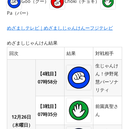
Goo（グー）
Choki（チョキ）
Pa（パー）
めざましテレビ｜めざましじゃんけんーフジテレビ
めざましじゃんけん結果
回次
結果
対戦相手
生じゃんけ
【4戦目】
ん！伊野尾
07時58分
慧パーソナ
リティ
【3戦目】
前園真聖さ
07時35分
ん
12月26日
（木曜日）