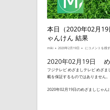
本日（2020年02月
ゃんけん 結果
作
公
本日（2020年0
miki
2020年2月19日
にコメントを残
成
開
者
日
2020年02月19日
フジテレビ めざましテレビ めざ
載を保証するものではありません。
2020年02月19日のめざましじ