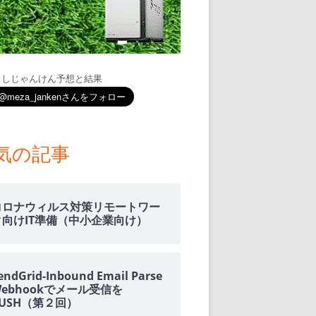
通知
トダウンと
ましじゃんけん予想と結果
OME
E-HOME-
気の記事
知とGOOGLE
ウンス
コロナウィルス対策リモートワー
ンポイント雨予
ク向けIT準備（中小企業向け）
積する室温・湿
endGrid-Inbound Email Parse
Webhookでメール受信を
PUSH（第２回）