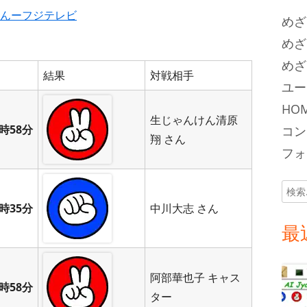
んーフジテレビ
めざ
めざ
めざ
結果
対戦相手
ユー
HOM
生じゃんけん清原
時58分
コン
翔 さん
フォロ
検
索:
時35分
中川大志 さん
最
阿部華也子 キャス
時58分
ター