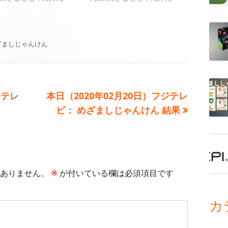
ざましじゃんけん
次
ジテレ
本日（2020年02月20日）フジテレ
の
ビ： めざましじゃんけん 結果
記
事:
ありません。
※
が付いている欄は必須項目です
カ