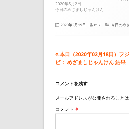
2020年5月2日
今日のめざましじゃんけん
公
作
カ
2020年2月19日
miki
今日のめ
開
成
テ
日
者
ゴ
リ
ー
前
本日（2020年02月18日）フ
投
の
ビ： めざましじゃんけん 結果
稿
記
事:
ナ
コメントを残す
ビ
メールアドレスが公開されることは
ゲ
コメント
※
ー