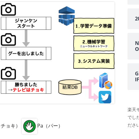
N
O
G
楽天
でし
ださい
i（チョキ）
Pa（パー）