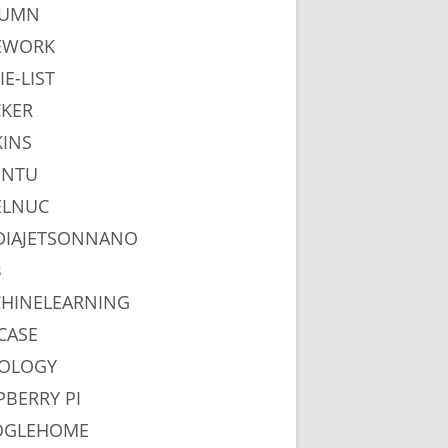
LUMN
EWORK
IE-LIST
KER
KINS
UNTU
ELNUC
DIAJETSONNANO
B
HINELEARNING
CASE
OLOGY
PBERRY PI
OGLEHOME