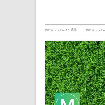
メ
めざましじゃんけん 広場
めざましじゃん
イ
めざましじゃん
じゃんけん ）
ン
メ
ニ
ュ
ー