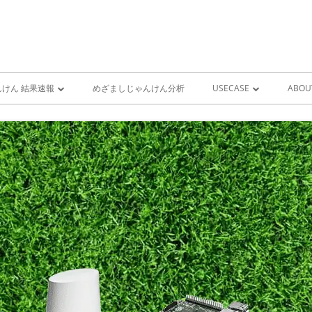
けん 結果速報
めざましじゃんけん分析
USECASE
ABOU
けん 予想 （ 人工知能・AI
めざましじゃんけん時系列
PRO
ユースケース一覧 V1
MIS
雨が降り出す前に通知①GOO
スピーカーとライン通知
GOOGLE HOME音声コ
ンをシャットダウンする
GOOGLE HOME音声コ
ンを起動する