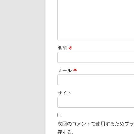
シ
ョ
ン
名前
※
メール
※
サイト
次回のコメントで使用するためブラ
存する。