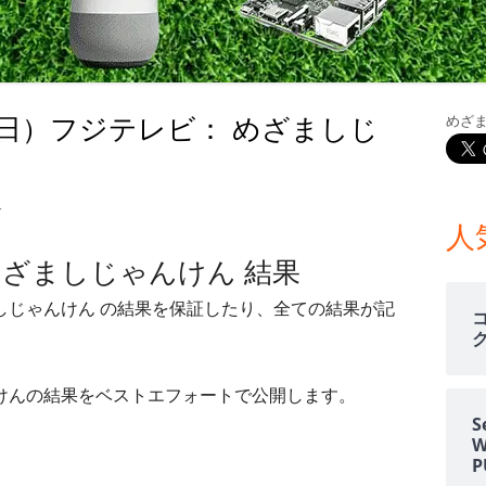
室温上昇（30℃）でLINE
室温上昇でパソコンシャッ
LINE通知
19日）フジテレビ： めざましじ
めざ
電車遅延情報をGOOGLE H
メ
NOTIFIERでアナウンス
イ
他の部屋に連絡-BY-GOOGL
2月19日）フジテレビ： めざましじゃんけん 結果
す
ン
NOTIFIER
人
 めざましじゃんけん 結果
サ
YAHOO防災速報をライン通
HOME NOTIFIERでアナ
ましじゃんけん の結果を保証したり、全ての結果が記
イ
雨が降り出す前に通知②ピ
ド
報
ゃんけんの結果をベストエフォートで公開します。
バ
NATUREREMOAPIで蓄
S
度・照度履歴DB
ー