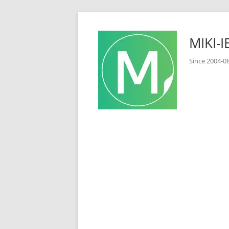
コ
ン
MIKI
テ
ン
Since 2
ツ
へ
ス
キ
ッ
プ