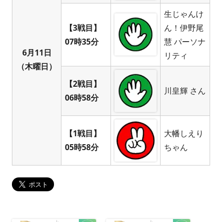
生じゃんけ
【3戦目】
ん！伊野尾
07時35分
慧 パーソナ
6月11日
リティ
（木曜日）
【2戦目】
川皇輝 さん
06時58分
【1戦目】
大幡しえり
05時58分
ちゃん