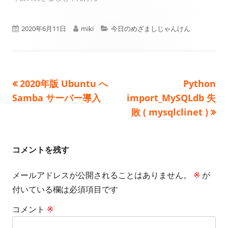
公
作
カ
2020年6月11日
miki
今日のめざましじゃんけん
開
成
テ
日
者
ゴ
前
次
2020年版 Ubuntu へ
Python
投
リ
の
の
Samba サーバー導入
import_MySQLdb 失
ー
稿
記
記
敗 ( mysqlclinet )
事:
事:
ナ
ビ
コメントを残す
ゲ
メールアドレスが公開されることはありません。
※
が
付いている欄は必須項目です
ー
コメント
※
シ