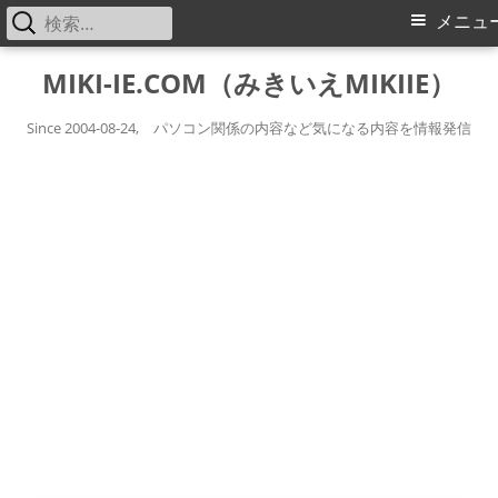
検
メ
メニュ
索:
イ
コ
MIKI-IE.COM（みきいえMIKIIE）
ン
ン
テ
Since 2004-08-24, パソコン関係の内容など気になる内容を情報発信
メ
ン
ツ
ニ
へ
ス
ュ
キ
ー
ッ
プ