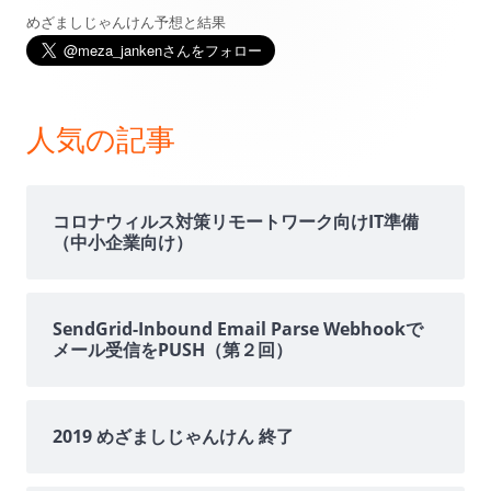
めざましじゃんけん予想と結果
メ
イ
ン
人気の記事
サ
イ
コロナウィルス対策リモートワーク向けIT準備
（中小企業向け）
ド
バ
SendGrid-Inbound Email Parse Webhookで
メール受信をPUSH（第２回）
ー
2019 めざましじゃんけん 終了