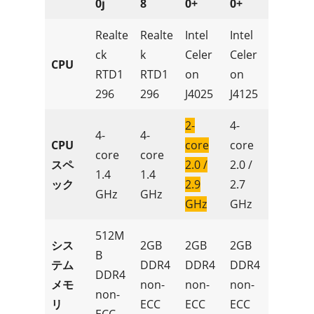
0j
8
0+
0+
Realte
Realte
Intel
Intel
ck
k
Celer
Celer
CPU
RTD1
RTD1
on
on
296
296
J4025
J4125
2-
4-
4-
4-
CPU
core
core
core
core
スペ
2.0 /
2.0 /
1.4
1.4
ック
2.9
2.7
GHz
GHz
GHz
GHz
512M
シス
2GB
2GB
2GB
B
テム
DDR4
DDR4
DDR4
DDR4
メモ
non-
non-
non-
non-
リ
ECC
ECC
ECC
ECC