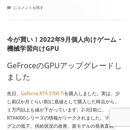
開
Synology Plusシリーズ DS220+導入完了
テ
にコメントを残す
日
ゴ
リ
今が買い！2022年9月個人向けゲーム・
ー
機械学習向けGPU
GeFroceのGPUアップグレードし
ました
先日、
Geforce RTX 3700 Ti
を購入しました。実は、少
し前(2か月ぐらい前)に底値として購入した時点から、
１万円以上も値が下がっています。2-3日前に、
RTX4000シリーズの情報がリークされました。マイニン
グ上の低下、供給状況の改善、新モデルの発表直前、