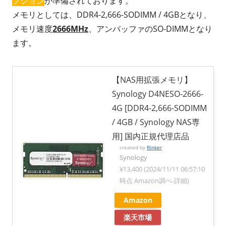
プション
が準備されております。
メモリとしては、DDR4-2,666-SODIMM / 4GBとなり、
メモリ速度
2666MHz
、アンバッファのSO-DIMMとなり
ます。
【NAS用拡張メモリ】
Synology D4NESO-2666-
4G [DDR4-2,666-SODIMM
/ 4GB / Synology NAS専
用] 国内正規代理店品
created by
Rinker
Synology
¥13,400
(2024/11/11 06:57:10
時点 Amazon調べ-
詳細)
Amazon
楽天市場