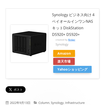
Synology ビジネス向け 4
ベイオールインワンNAS
キットDiskStation
DS920+ DS920+
created by
Rinker
Synology
Amazon
楽天市場
Yahooショッピング
公
カ
2022年9月13日
Column
,
Synology
,
Infrastructure