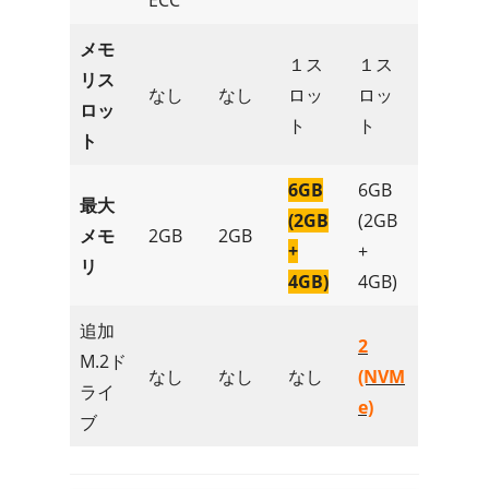
メモ
１ス
１ス
リス
なし
なし
ロッ
ロッ
ロッ
ト
ト
ト
6GB
6GB
最大
(2GB
(2GB
メモ
2GB
2GB
+
+
リ
4GB)
4GB)
追加
2
M.2ド
なし
なし
なし
(NVM
ライ
e)
ブ