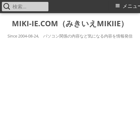
検
メ
メニュ
索:
イ
コ
MIKI-IE.COM（みきいえMIKIIE）
ン
ン
テ
Since 2004-08-24, パソコン関係の内容など気になる内容を情報発信
メ
ン
ツ
ニ
へ
ス
ュ
キ
ー
ッ
プ