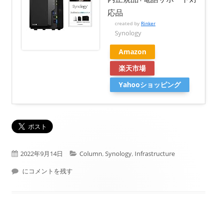
応品
created by
Rinker
Synology
Amazon
楽天市場
Yahooショッピング
公
カ
2022年9月14日
Column
,
Synology
,
Infrastructure
開
Synology DS220+にメモリ増設4GB
テ
にコメントを残す
日
ゴ
リ