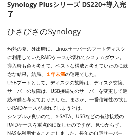
Synology Plusシリーズ DS220+導入完
ー
了
ひさびさのSynology
灼熱の夏、外出時に、Linuxサーバーのブートディスク
に利用していたRAIDケースが壊れてシステムダウン。
導入時も色々考えて、ベストな構成と考えていたのに残
念な結果。結局、
１年未満
の運用でした。
USBブートとして、ディスクの故障は、ディスク交換、
サーバーの故障は、USB接続先のサーバーを変更して継
続稼働と考えておりました。まさか、一番信頼性の欲し
いRAIDケースが壊れてしまうとは。
シンプルが良いので、e-SATA、USBなどの有線接続の
RAIDケースを重点的に探したのですが、見つからず、
NASを利用することにしました。長年の自宅サーバー、