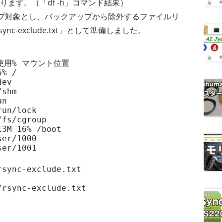
ます。（「df -h」コマンド結果）
ップ対象とし、バックアップから除外するファイルリ
c-exclude.txt」として準備しました。
用% マウント位置

% /

ev

shm

n

un/lock

fs/cgroup

3M 16% /boot

er/1000

sync-exclude.txt

rsync-exclude.txt
