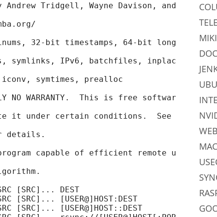
CO
TEL
MIKI
DOC
JEN
UB
INT
NVI
WE
MAC
USE
SYN
RAS
GO