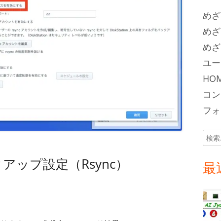
めざ
めざ
めざ
ユー
HOM
コン
フォロ
検
索:
バックアップ設定（Rsync）
最