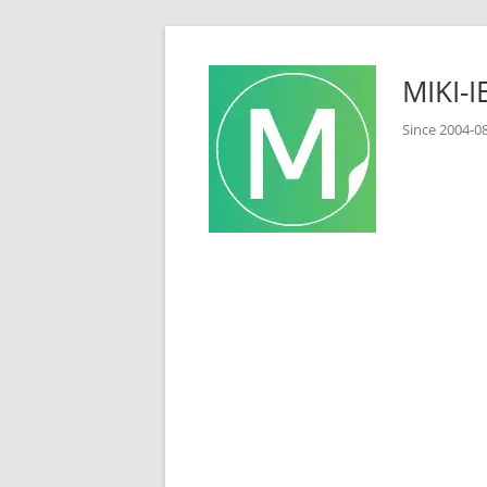
コ
ン
MIKI
テ
ン
Since 2
ツ
へ
ス
キ
ッ
プ