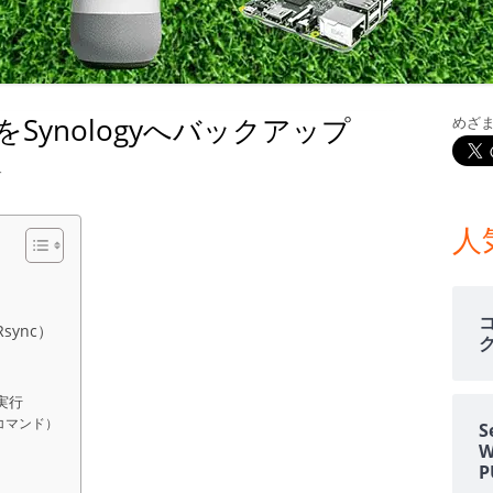
室温上昇（30℃）でLINE
室温上昇でパソコンシャッ
LINE通知
 PiをSynologyへバックアップ
めざ
電車遅延情報をGOOGLE H
メ
NOTIFIERでアナウンス
イ
rry PiをSynologyへバックアップ
す
他の部屋に連絡-BY-GOOGL
ン
NOTIFIER
人
サ
YAHOO防災速報をライン通
HOME NOTIFIERでアナ
イ
sync）
雨が降り出す前に通知②ピ
ド
報
実行
バ
NATUREREMOAPIで蓄
コマンド）
S
度・照度履歴DB
ー