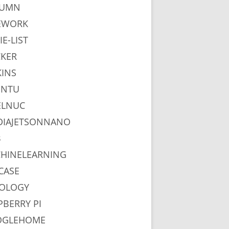
LUMN
EWORK
IE-LIST
KER
KINS
UNTU
ELNUC
DIAJETSONNANO
B
HINELEARNING
CASE
OLOGY
PBERRY PI
OGLEHOME