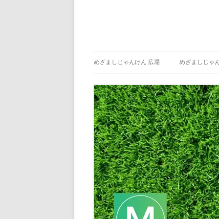
メ
めざましじゃんけん 広場
めざましじゃん
イ
めざましじゃん
じゃんけん ）
ン
メ
ニ
ュ
ー