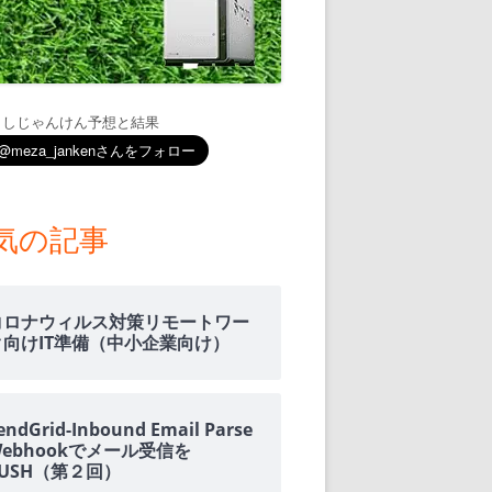
通知
トダウンと
ましじゃんけん予想と結果
OME
E-HOME-
気の記事
知とGOOGLE
ウンス
コロナウィルス対策リモートワー
ンポイント雨予
ク向けIT準備（中小企業向け）
積する室温・湿
endGrid-Inbound Email Parse
Webhookでメール受信を
PUSH（第２回）