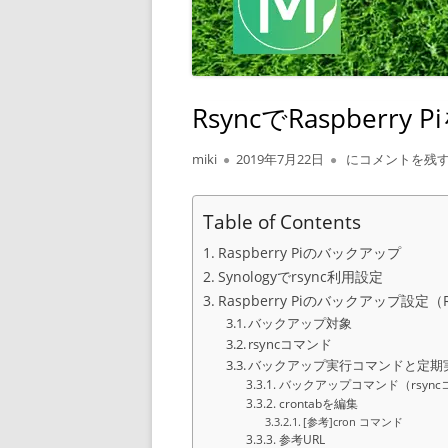
RsyncでRaspberry
作
公
RsyncでRaspbe
miki
2019年7月22日
にコメントを残
成
開
者
日
Table of Contents
Raspberry Piのバックアップ
Synologyでrsync利用設定
Raspberry Piのバックアップ設定（R
バックアップ対象
rsyncコマンド
バックアップ実行コマンドと定期
バックアップコマンド（rsync
crontabを編集
[参考]cron コマンド
参考URL