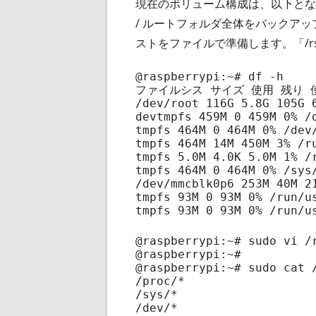
現在のボリューム構成は、以下となり
/ ルートフォルダ全体をバックア
ストをファイルで準備します。「/rsyn
@raspberrypi:~# df -h

ファイルシス サイズ 使用 残り 使
/dev/root 116G 5.8G 105G 6
devtmpfs 459M 0 459M 0% /d
tmpfs 464M 0 464M 0% /dev/
tmpfs 464M 14M 450M 3% /ru
tmpfs 5.0M 4.0K 5.0M 1% /r
tmpfs 464M 0 464M 0% /sys/
/dev/mmcblk0p6 253M 40M 21
tmpfs 93M 0 93M 0% /run/us
@raspberrypi:~# sudo vi /r
@raspberrypi:~#

@raspberrypi:~# sudo cat /
/proc/*

/sys/*

/dev/*
