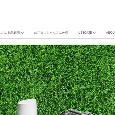
けん 結果速報
めざましじゃんけん分析
USECASE
ABOU
けん 予想 （ 人工知能・AI
めざましじゃんけん時系列
PRO
ユースケース一覧 V1
MIS
雨が降り出す前に通知①GOO
スピーカーとライン通知
GOOGLE HOME音声コ
ンをシャットダウンする
GOOGLE HOME音声コ
ンを起動する