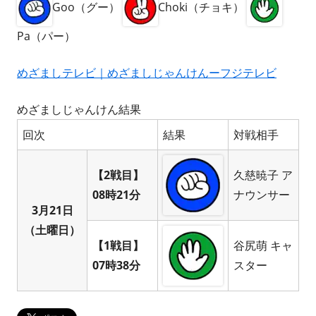
Goo（グー）
Choki（チョキ）
Pa（パー）
めざましテレビ｜めざましじゃんけんーフジテレビ
めざましじゃんけん結果
回次
結果
対戦相手
【2戦目】
久慈暁子 ア
08時21分
ナウンサー
3月21日
（土曜日）
【1戦目】
谷尻萌 キャ
07時38分
スター