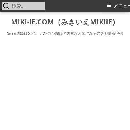
検
メ
メニュ
索:
イ
コ
MIKI-IE.COM（みきいえMIKIIE）
ン
ン
テ
Since 2004-08-24, パソコン関係の内容など気になる内容を情報発信
メ
ン
ツ
ニ
へ
ス
ュ
キ
ー
ッ
プ