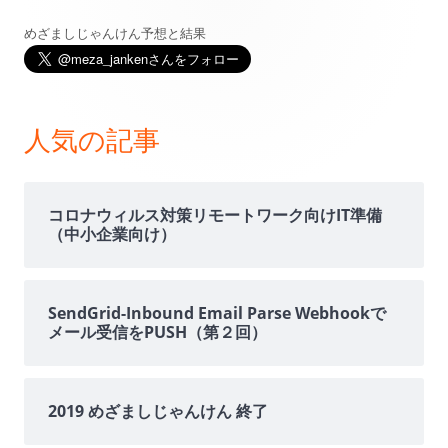
めざましじゃんけん予想と結果
メ
イ
ン
人気の記事
サ
イ
コロナウィルス対策リモートワーク向けIT準備
（中小企業向け）
ド
バ
SendGrid-Inbound Email Parse Webhookで
メール受信をPUSH（第２回）
ー
2019 めざましじゃんけん 終了