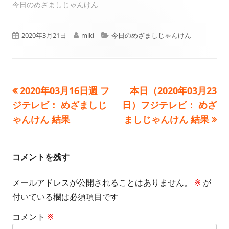
今日のめざましじゃんけん
公
作
カ
2020年3月21日
miki
今日のめざましじゃんけん
開
成
テ
日
者
ゴ
前
次
2020年03月16日週 フ
本日（2020年03月23
投
リ
の
の
ジテレビ： めざましじ
日）フジテレビ： めざ
ー
稿
記
記
ゃんけん 結果
ましじゃんけん 結果
事:
事:
ナ
ビ
コメントを残す
ゲ
メールアドレスが公開されることはありません。
※
が
付いている欄は必須項目です
ー
コメント
※
シ