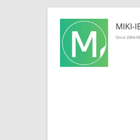
コ
ン
MIKI
テ
ン
Since 2
ツ
へ
ス
キ
ッ
プ