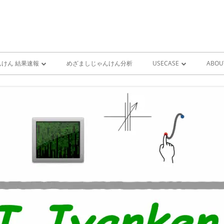
けん 結果速報
めざましじゃんけん分析
USECASE
ABOU
けん 予想 （ 人工知能・AI
めざましじゃんけん時系列
PRO
ユースケース一覧 V1
MIS
雨が降り出す前に通知①GOO
スピーカーとライン通知
GOOGLE HOME音声コ
ンをシャットダウンする
GOOGLE HOME音声コ
ンを起動する