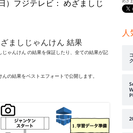
06日）フジテレビ： めざましじ
めざ
メ
イ
月06日）フジテレビ： めざましじゃんけん 結果
ン
人
 めざましじゃんけん 結果
サ
ましじゃんけん の結果を保証したり、全ての結果が記
イ
ド
ゃんけんの結果をベストエフォートで公開します。
バ
S
ー