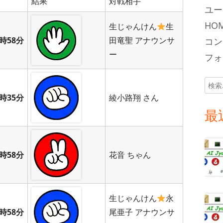
結果
対戦相手
ユー
HOM
生じゃんけん
生
時58分
田竜聖 アナウンサ
コン
ー
フォロ
検
索:
時35分
綾小路翔 さん
最
時58分
花音 ちゃん
生じゃんけん
永
時58分
尾亜子 アナウンサ