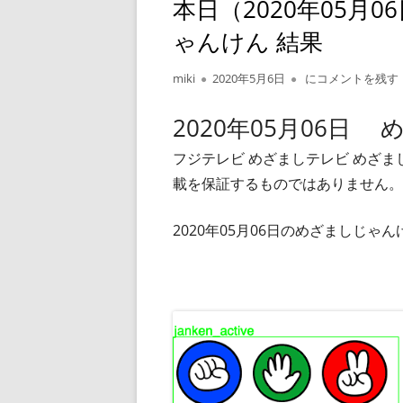
本日（2020年05月
ゃんけん 結果
作
公
本日（2020年05
miki
2020年5月6日
にコメントを残す
成
開
者
日
2020年05月06日
フジテレビ めざましテレビ めざ
載を保証するものではありません。
2020年05月06日のめざましじ