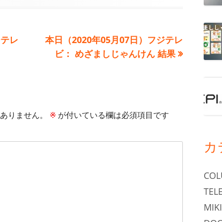
次
ジテレ
本日（2020年05月07日）フジテレ
の
ビ： めざましじゃんけん 結果
記
事:
ありません。
※
が付いている欄は必須項目です
カ
CO
TEL
MIKI