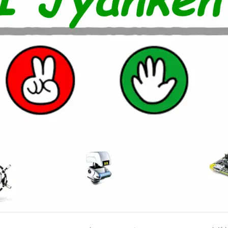
室温上昇（30℃）でLINE
室温上昇でパソコンシャッ
LINE通知
電車遅延情報をGOOGLE H
NOTIFIERでアナウンス
他の部屋に連絡-BY-GOOGL
NOTIFIER
YAHOO防災速報をライン通
HOME NOTIFIERでアナ
雨が降り出す前に通知②ピ
報
NATUREREMOAPIで蓄
度・照度履歴DB