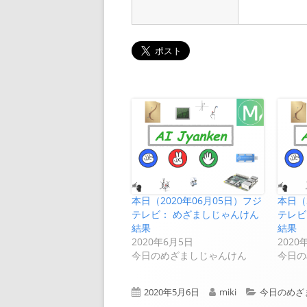
本日（2020年06月05日）フジ
本日（
テレビ： めざましじゃんけん
テレビ
結果
結果
2020年6月5日
2020
今日のめざましじゃんけん
今日の
公
作
カ
2020年5月6日
miki
今日のめざ
開
成
テ