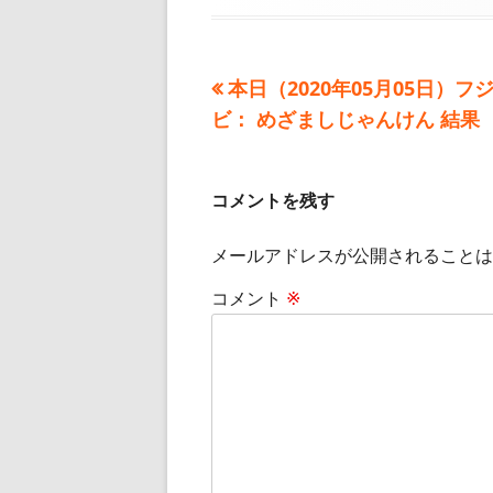
日
者
ゴ
リ
ー
前
本日（2020年05月05日）フ
投
の
ビ： めざましじゃんけん 結果
稿
記
事:
ナ
コメントを残す
ビ
メールアドレスが公開されることは
ゲ
コメント
※
ー
シ
ョ
ン