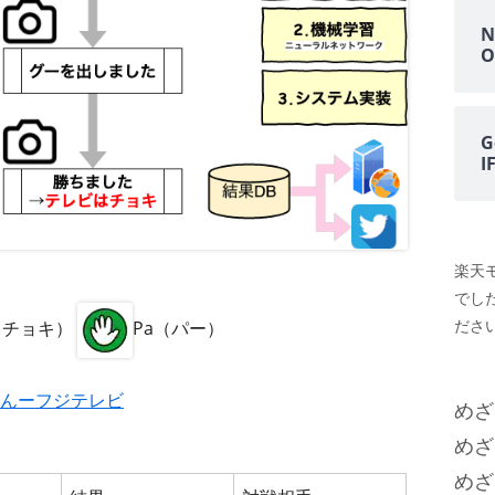
N
O
G
楽天
でし
ださい
i（チョキ）
Pa（パー）
んーフジテレビ
めざ
めざ
めざ