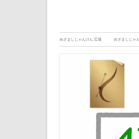
メ
めざましじゃんけん 広場
めざましじゃん
イ
めざましじゃん
じゃんけん ）
ン
メ
ニ
ュ
ー