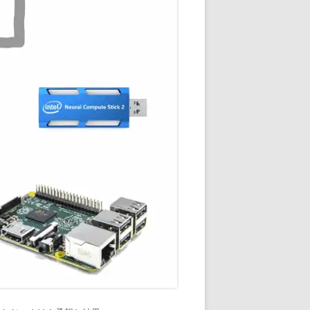
通知
トダウンと
OME
E-HOME-
知とGOOGLE
ウンス
ンポイント雨予
積する室温・湿