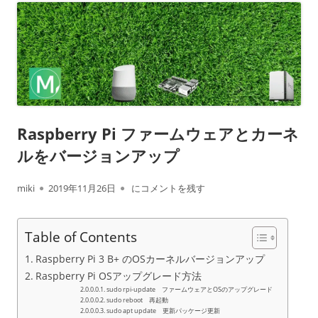
Raspberry Pi ファームウェアとカーネ
ルをバージョンアップ
作
公
Raspberry Pi ファームウェアとカーネル
miki
2019年11月26日
にコメントを残す
成
開
Table of Contents
者
日
Raspberry Pi 3 B+ のOSカーネルバージョンアップ
Raspberry Pi OSアップグレード方法
sudo rpi-update ファームウェアとOSのアップグレード
sudo reboot 再起動
sudo apt update 更新パッケージ更新