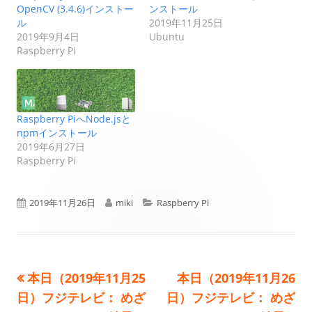
OpenCV (3.4.6)インストー
ンストール
ル
2019年11月25日
2019年9月4日
Ubuntu
Raspberry Pi
Raspberry PiへNode.jsと
npmインストール
2019年6月27日
Raspberry Pi
公
作
カ
2019年11月26日
miki
Raspberry Pi
開
成
テ
日
者
ゴ
前
次
本日（2019年11月25
本日（2019年11月26
投
リ
の
の
日）フジテレビ： めざ
日）フジテレビ： めざ
ー