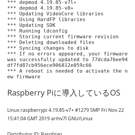
*** depmod 4.19.85-v7l+

*** depmod 4.19.85-v8+

*** Updating VideoCore libraries

*** Using HardFP libraries

*** Updating SDK

*** Running ldconfig

*** Storing current firmware revision

*** Deleting downloaded files

*** Syncing changes to disk

*** If no errors appeared, your firmware 
was successfully updated to 77dcda76ee94
df7fd87cb956ece906812e059c66

*** A reboot is needed to activate the n
ew firmware
Raspberry Piに導入しているOS
Linux raspberrypi 4.19.85-v7+ #1279 SMP Fri Nov 22
15:41:04 GMT 2019 armv7l GNU/Linux
Distributor ID: Raspbian