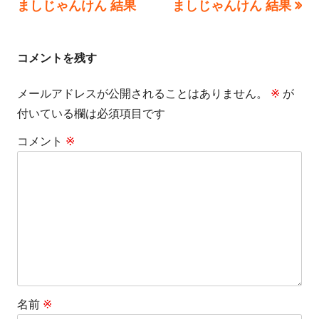
稿
記
記
ましじゃんけん 結果
ましじゃんけん 結果
事:
事:
ナ
ビ
コメントを残す
ゲ
メールアドレスが公開されることはありません。
※
が
付いている欄は必須項目です
ー
コメント
※
シ
ョ
ン
名前
※