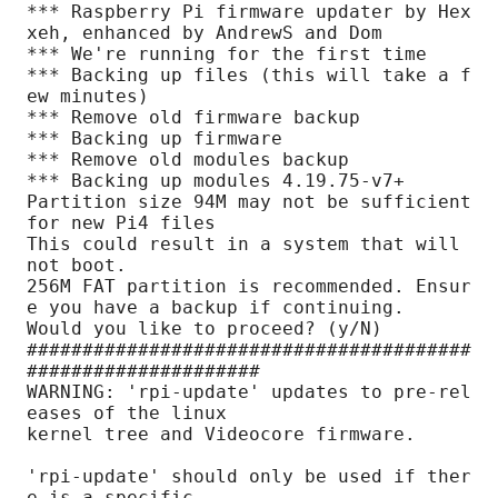
*** Raspberry Pi firmware updater by Hex
xeh, enhanced by AndrewS and Dom

*** We're running for the first time

*** Backing up files (this will take a f
ew minutes)

*** Remove old firmware backup

*** Backing up firmware

*** Remove old modules backup

*** Backing up modules 4.19.75-v7+

Partition size 94M may not be sufficient 
for new Pi4 files

This could result in a system that will 
not boot.

256M FAT partition is recommended. Ensur
e you have a backup if continuing.

Would you like to proceed? (y/N)

########################################
#####################

WARNING: 'rpi-update' updates to pre-rel
eases of the linux

kernel tree and Videocore firmware.

'rpi-update' should only be used if ther
e is a specific
