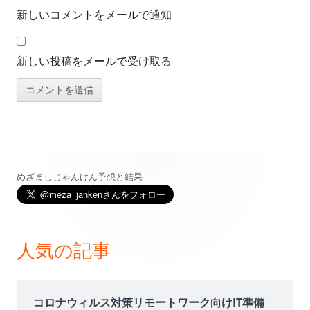
新しいコメントをメールで通知
新しい投稿をメールで受け取る
めざましじゃんけん予想と結果
メ
イ
ン
人気の記事
サ
イ
コロナウィルス対策リモートワーク向けIT準備