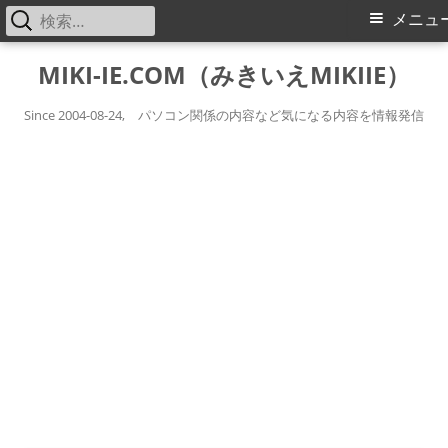
検
メ
メニュ
索:
イ
コ
MIKI-IE.COM（みきいえMIKIIE）
ン
ン
テ
Since 2004-08-24, パソコン関係の内容など気になる内容を情報発信
メ
ン
ツ
ニ
へ
ス
ュ
キ
ー
ッ
プ