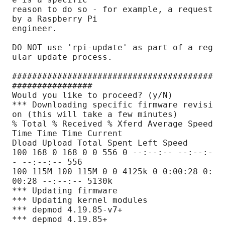
reason to do so - for example, a request 
by a Raspberry Pi

engineer.

DO NOT use 'rpi-update' as part of a reg
ular update process.

########################################
################

Would you like to proceed? (y/N)

*** Downloading specific firmware revisi
on (this will take a few minutes)

% Total % Received % Xferd Average Speed 
Time Time Time Current

Dload Upload Total Spent Left Speed

100 168 0 168 0 0 556 0 --:--:-- --:--:-
- --:--:-- 556

100 115M 100 115M 0 0 4125k 0 0:00:28 0:
00:28 --:--:-- 5130k

*** Updating firmware

*** Updating kernel modules

*** depmod 4.19.85-v7+

*** depmod 4.19.85+
