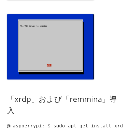
「xrdp」および「remmina」導
入
@raspberrypi: $ sudo apt-get install xrd