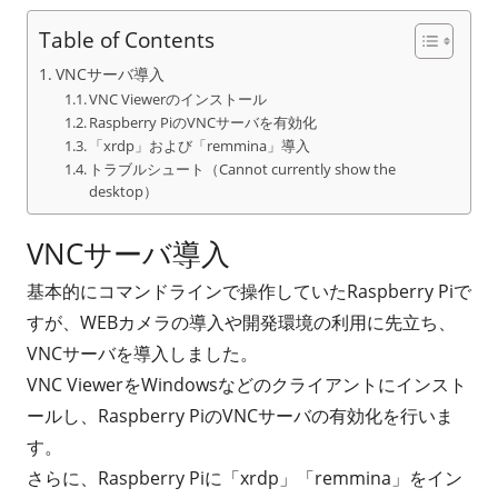
成
開
Table of Contents
者
日
VNCサーバ導入
VNC Viewerのインストール
Raspberry PiのVNCサーバを有効化
「xrdp」および「remmina」導入
トラブルシュート（Cannot currently show the
desktop）
VNCサーバ導入
基本的にコマンドラインで操作していたRaspberry Piで
すが、WEBカメラの導入や開発環境の利用に先立ち、
VNCサーバを導入しました。
VNC ViewerをWindowsなどのクライアントにインスト
ールし、Raspberry PiのVNCサーバの有効化を行いま
す。
さらに、Raspberry Piに「xrdp」「remmina」をイン