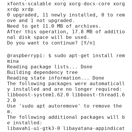
xfonts-scalable xorg xorg-docs-core xorg
xrdp xrdp

0 upgraded, 11 newly installed, 0 to rem
ove and 1 not upgraded.

Need to get 11.0 MB of archives.

After this operation, 17.8 MB of additio
nal disk space will be used.

Do you want to continue? [Y/n]
@raspberrypi: $ sudo apt-get install rem
mina

Reading package lists... Done

Building dependency tree

Reading state information... Done

The following packages were automaticall
y installed and are no longer required:

libboost-system1.62.0 libboost-thread1.6
2.0

Use 'sudo apt autoremove' to remove the
m.

The following additional packages will b
e installed:

libavahi-ui-gtk3-0 libayatana-appindicat