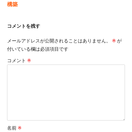
稿
記
記
構築
事:
事:
ナ
ビ
コメントを残す
ゲ
メールアドレスが公開されることはありません。
※
が
付いている欄は必須項目です
ー
コメント
※
シ
ョ
ン
名前
※