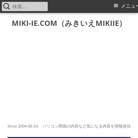
検
メ
メニュ
索:
イ
コ
MIKI-IE.COM（みきいえMIKIIE）
ン
ン
テ
メ
ン
ツ
ニ
へ
ス
ュ
キ
ー
ッ
プ
Since 2004-08-24, パソコン関係の内容など気になる内容を情報発信