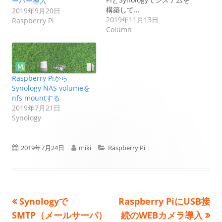
ーバー導入
構築して…
2019年9月20日
2019年11月13日
Raspberry Pi
Column
Raspberry Piから
Synology NAS volumeを
nfs mountする
2019年7月21日
Synology
公
作
カ
2019年7月24日
miki
Raspberry Pi
開
成
テ
日
者
ゴ
前
次
Synologyで
Raspberry PiにUSB接
投
リ
の
の
SMTP（メールサーバ）
続のWEBカメラ導入
ー