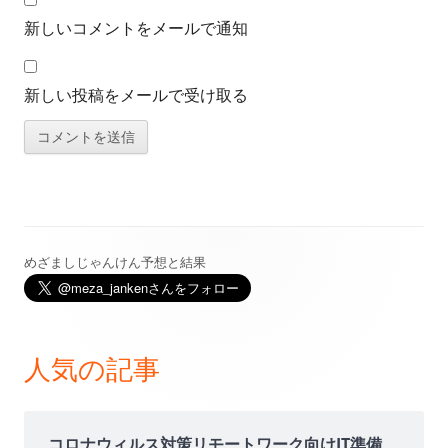
新しいコメントをメールで通知
新しい投稿をメールで受け取る
めざましじゃんけん予想と結果
メ
イ
ン
人気の記事
サ
イ
コロナウィルス対策リモートワーク向けIT準備