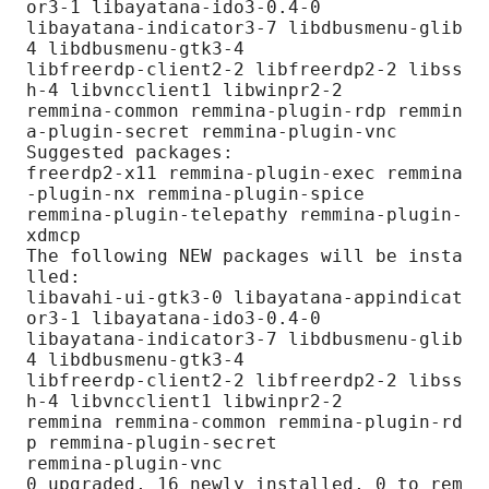
or3-1 libayatana-ido3-0.4-0

libayatana-indicator3-7 libdbusmenu-glib
4 libdbusmenu-gtk3-4

libfreerdp-client2-2 libfreerdp2-2 libss
h-4 libvncclient1 libwinpr2-2

remmina-common remmina-plugin-rdp remmin
a-plugin-secret remmina-plugin-vnc

Suggested packages:

freerdp2-x11 remmina-plugin-exec remmina
-plugin-nx remmina-plugin-spice

remmina-plugin-telepathy remmina-plugin-
xdmcp

The following NEW packages will be insta
lled:

libavahi-ui-gtk3-0 libayatana-appindicat
or3-1 libayatana-ido3-0.4-0

libayatana-indicator3-7 libdbusmenu-glib
4 libdbusmenu-gtk3-4

libfreerdp-client2-2 libfreerdp2-2 libss
h-4 libvncclient1 libwinpr2-2

remmina remmina-common remmina-plugin-rd
p remmina-plugin-secret

remmina-plugin-vnc

0 upgraded, 16 newly installed, 0 to rem