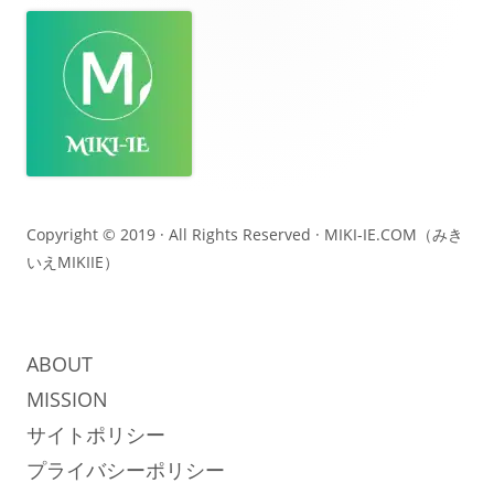
ッ
タ
ー・
コ
ン
テ
Copyright © 2019 · All Rights Reserved ·
MIKI-IE.COM（みき
いえMIKIIE）
ン
ツ
ABOUT
MISSION
サイトポリシー
プライバシーポリシー