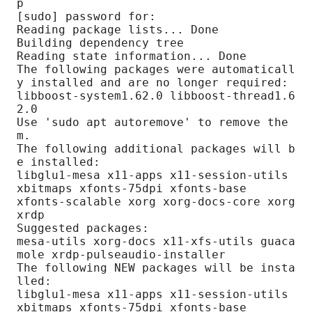
p

[sudo] password for:

Reading package lists... Done

Building dependency tree

Reading state information... Done

The following packages were automaticall
y installed and are no longer required:

libboost-system1.62.0 libboost-thread1.6
2.0

Use 'sudo apt autoremove' to remove the
m.

The following additional packages will b
e installed:

libglu1-mesa x11-apps x11-session-utils 
xbitmaps xfonts-75dpi xfonts-base

xfonts-scalable xorg xorg-docs-core xorg
xrdp

Suggested packages:

mesa-utils xorg-docs x11-xfs-utils guaca
mole xrdp-pulseaudio-installer

The following NEW packages will be insta
lled:

libglu1-mesa x11-apps x11-session-utils 
xbitmaps xfonts-75dpi xfonts-base
